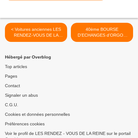
< Voitures anciennes LES
40ème BOURSE
RENDEZ-VOUS DE LA
D’ECHANGES d’ORGON
REINE en Camargue -
(13) >
CHAMPIONNAT de
FRANCE de BARBECUE
Hébergé par Overblog
2016
Top articles
Pages
Contact
Signaler un abus
C.G.U.
Cookies et données personnelles
Préférences cookies
Voir le profil de LES RENDEZ - VOUS DE LA REINE sur le portail