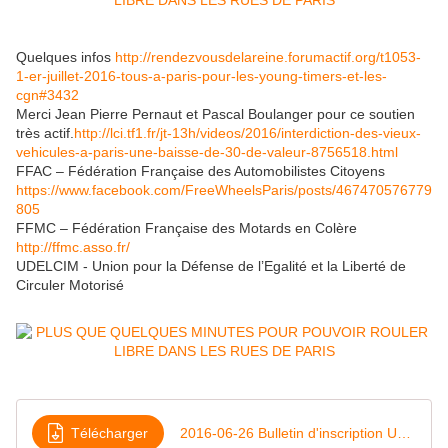
Quelques infos
http://rendezvousdelareine.forumactif.org/t1053-
1-er-juillet-2016-tous-a-paris-pour-les-young-timers-et-les-
cgn#3432
Merci Jean Pierre Pernaut et Pascal Boulanger pour ce soutien
très actif.
http://lci.tf1.fr/jt-13h/videos/2016/interdiction-des-vieux-
vehicules-a-paris-une-baisse-de-30-de-valeur-8756518.html
FFAC – Fédération Française des Automobilistes Citoyens
https://www.facebook.com/FreeWheelsParis/posts/467470576779
805
FFMC – Fédération Française des Motards en Colère
http://ffmc.asso.fr/
UDELCIM - Union pour la Défense de l’Egalité et la Liberté de
Circuler Motorisé
Télécharger
2016-06-26 Bulletin d'inscription UDELCIM - V4