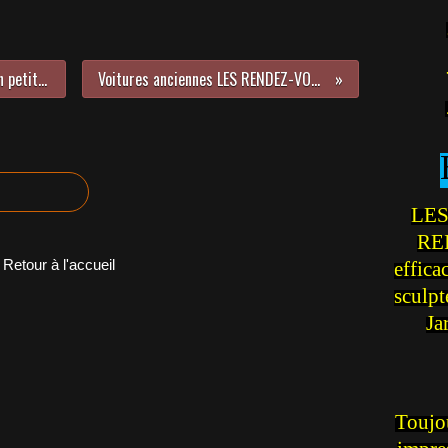
Profitez de l’été pour aller faire un petit tour dans les coulisses des fêtes foraines, les belles découvertes sont fréquentes !
Voitures anciennes LES RENDEZ-VOUS DE LA REINE en Camargue - CHAMPIONNAT de FRANCE de BARBECUE 2016
LES
REI
Retour à l'accueil
effica
sculp
Ja
Toujou