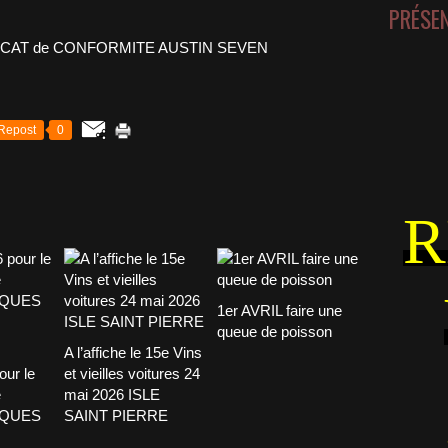
PRÉSE
Repost
0
R
1er AVRIL faire une
queue de poisson
A l’affiche le 15e Vins
our le
et vieilles voitures 24
e
mai 2026 ISLE
CQUES
SAINT PIERRE