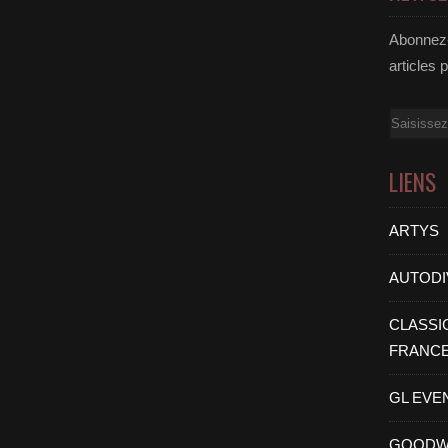
Abonnez-
articles 
Email
LIENS
ARTYS
AUTODI
CLASSI
FRANC
GL EVE
GOODW