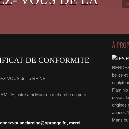
À PRO
IFICAT DE CONFORMITE
RENDEZ-
belles et
DEZ-VOUS de La REINE
sculpteu
Flaminio 
MITE, notre ami Marc en recherche un pour
devant l
origines 
années 1
Mans ou 
.rendezvousdelareine@oprange.fr
, merci.