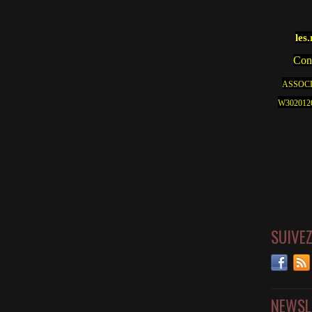
les
Cont
ASSOCI
W30201262
SUIVE
NEWSL