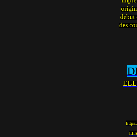
impre
origin
début 
des co
D
ELL
https
LES