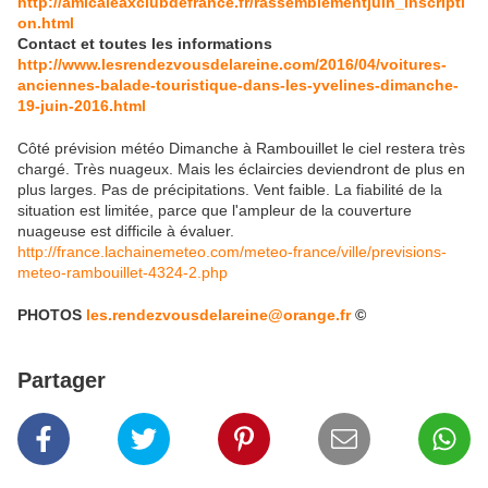
http://amicaleaxclubdefrance.fr/rassemblementjuin_inscripti
on.html
Contact et toutes les informations
http://www.lesrendezvousdelareine.com/2016/04/voitures-
anciennes-balade-touristique-dans-les-yvelines-dimanche-
19-juin-2016.html
Côté prévision météo Dimanche à Rambouillet le ciel restera très
chargé. Très nuageux. Mais les éclaircies deviendront de plus en
plus larges. Pas de précipitations. Vent faible. La fiabilité de la
situation est limitée, parce que l'ampleur de la couverture
nuageuse est difficile à évaluer.
http://france.lachainemeteo.com/meteo-france/ville/previsions-
meteo-rambouillet-4324-2.php
PHOTOS
les.rendezvousdelareine@orange.fr
©
Partager