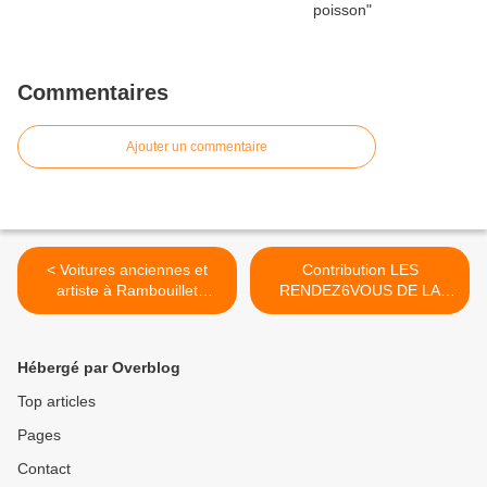
Commentaires
Ajouter un commentaire
< Voitures anciennes et
Contribution LES
artiste à Rambouillet
RENDEZ6VOUS DE LA
dimanche 19 JUIN 2016 au
REINE à l’album des bons
4e Paris Rambouillet (78)
souvenirs des VESPA
WORLD DAYS 2016 >
Hébergé par Overblog
Top articles
Pages
Contact