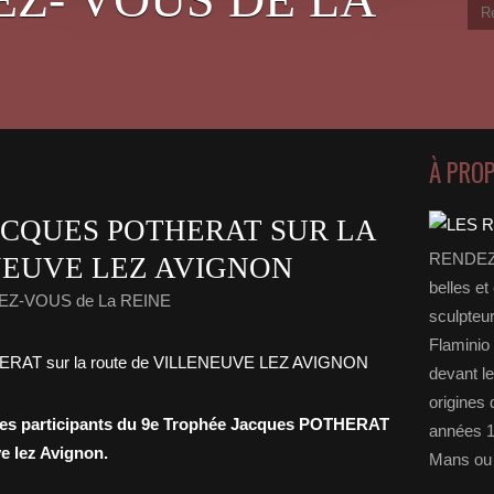
À PRO
ACQUES POTHERAT SUR LA
RENDEZ-
NEUVE LEZ AVIGNON
belles et
EZ-VOUS de La REINE
sculpteu
Flaminio 
devant l
origines 
les participants du 9e Trophée Jacques POTHERAT
années 1
ve lez Avignon.
Mans ou 