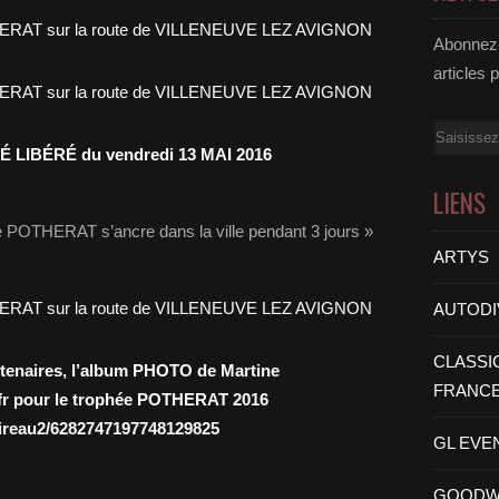
Abonnez-
articles 
Email
É LIBÉRÉ du vendredi 13 MAI 2016
LIENS
e POTHERAT s’ancre dans la ville pendant 3 jours »
ARTYS
AUTODI
CLASSI
artenaires, l’album PHOTO de Martine
FRANC
fr
pour le trophée POTHERAT 2016
oireau2/6282747197748129825
GL EVE
GOODW