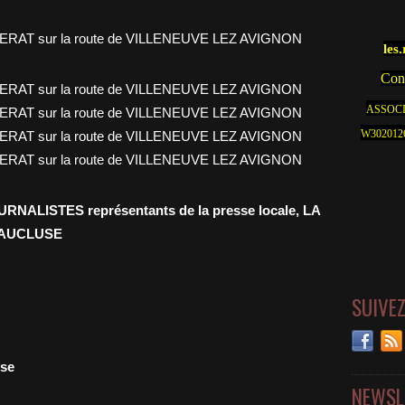
les
Cont
ASSOCI
W30201262
OURNALISTES représentants de la presse locale, LA
 VAUCLUSE
SUIVE
use
NEWSL