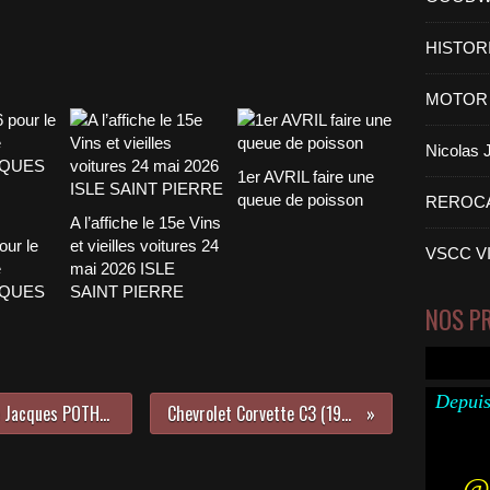
HISTOR
MOTOR 
Nicolas
1er AVRIL faire une
queue de poisson
REROC
A l’affiche le 15e Vins
our le
et vieilles voitures 24
VSCC V
e
mai 2026 ISLE
CQUES
SAINT PIERRE
NOS P
Depuis
L’entonnoir masqué du 9e Trophée Jacques POTHERAT s’est installé pour 3 jours à Villeneuve-lez-Avignon.
Chevrolet Corvette C3 (1968) Auto-Moto du Tour Auto 2016
@