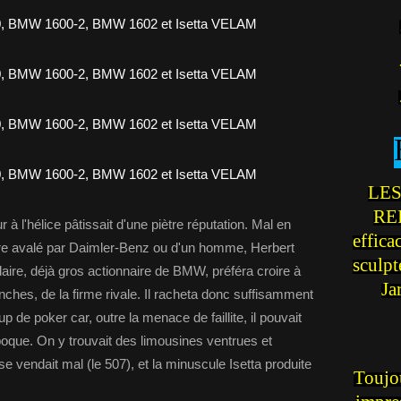
LES
REI
 à l'hélice pâtissait d'une piètre réputation. Mal en
effica
i être avalé par Daimler-Benz ou d'un homme, Herbert
sculp
daire, déjà gros actionnaire de BMW, préféra croire à
Ja
ranches, de la firme rivale. Il racheta donc suffisamment
p de poker car, outre la menace de faillite, il pouvait
oque. On y trouvait des limousines ventrues et
e vendait mal (le 507), et la minuscule Isetta produite
Toujou