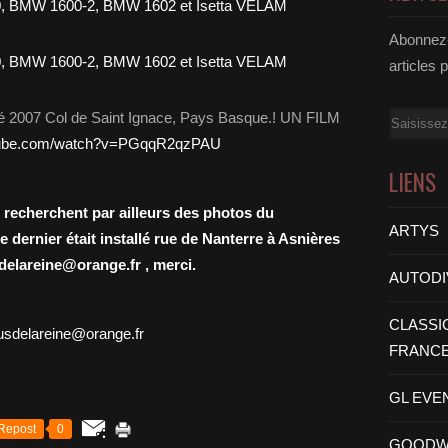
Abonnez-
articles 
été 2007 Col de Saint Ignace, Pays Basque.! UN FILM
Email
utube.com/watch?v=PGqqR2qzPAU
LIENS
cherchent par ailleurs des photos du
ARTYS
 dernier était installé rue de Nanterre à Asnières
delareine@orange.fr
, merci.
AUTODI
CLASSI
usdelareine@orange.fr
FRANC
GL EVE
Repost
0
GOODW