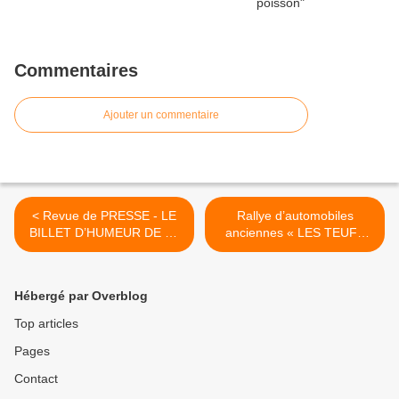
Commentaires
Ajouter un commentaire
< Revue de PRESSE - LE
Rallye d’automobiles
BILLET D’HUMEUR DE LA
anciennes « LES TEUFS
REDAC
TEUFS du CŒUR » 2016
dimanche 12 JUIN 2016
aux Essarts le Roi (78) >
Hébergé par Overblog
Top articles
Pages
Contact