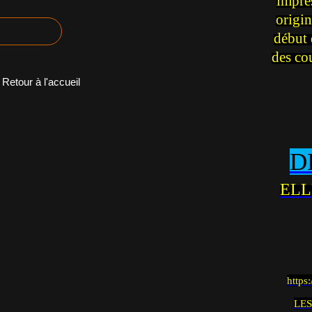
impre
origin
début 
des co
Retour à l'accueil
D
ELL
https
LES