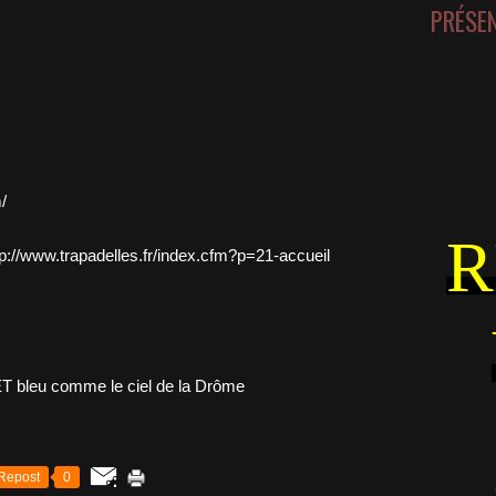
PRÉSE
/
R
tp://www.trapadelles.fr/index.cfm?p=21-accueil
Repost
0