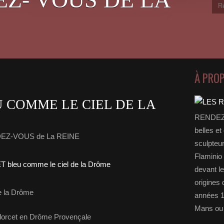
À PRO
 COMME LE CIEL DE LA
RENDEZ-
belles et
DEZ-VOUS de La REINE
sculpteu
Flaminio 
devant l
origines 
 la Drôme
années 1
Mans ou 
orcet en Drôme Provençale