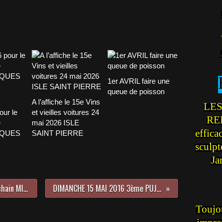
1er AVRIL faire une
queue de poisson
A l’affiche le 15e Vins
LES
our le
et vieilles voitures 24
REI
e
mai 2026 ISLE
effica
CQUES
SAINT PIERRE
sculp
Ja
Sur la ligne de départ pour le prochain MINI MOVING à Avignon
DIMANCHE 15 MAI 2016 3ème PUJAUT AUTO RETRO
Toujou