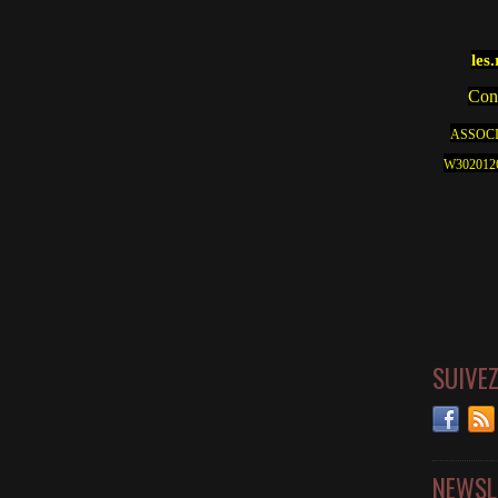
les
Cont
ASSOCI
W30201262
SUIVE
NEWSL