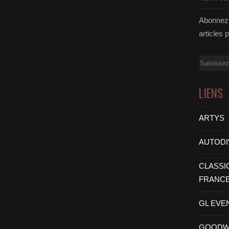
Abonnez-
articles 
Email
LIENS
ARTYS
AUTODI
CLASSI
FRANC
GL EVE
GOODW