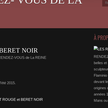
À PRO
BERET NOIR
RENDEZ-
 RENDEZ-VOUS de La REINE
belles et
sculpteu
Flaminio 
devant l
’été 2015.
origines 
années 1
Mans ou 