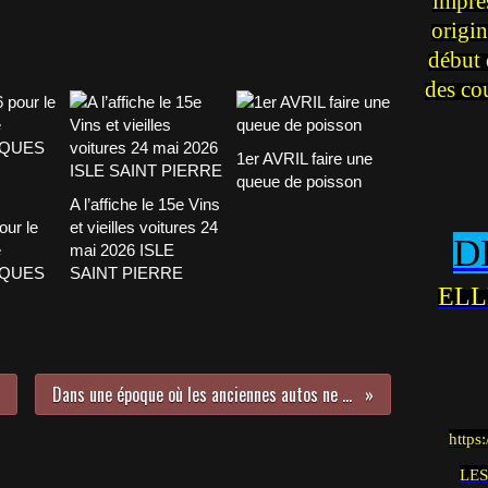
impre
origin
début 
des co
1er AVRIL faire une
queue de poisson
A l’affiche le 15e Vins
our le
et vieilles voitures 24
D
e
mai 2026 ISLE
CQUES
SAINT PIERRE
ELL
Dans une époque où les anciennes autos ne se déplaçaient pas que sur plateaux
https
LES