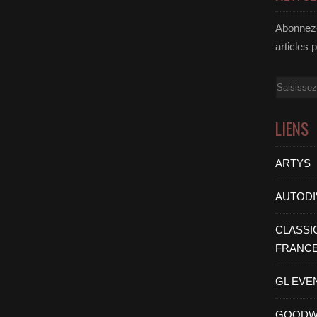
Abonnez-
articles 
Email
LIENS
ARTYS
AUTODI
CLASSI
FRANC
GL EVE
GOODW