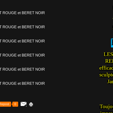
LES
REI
effica
sculp
Ja
Repost
0
Toujou