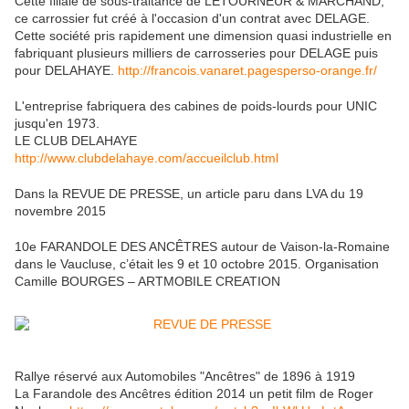
Cette filiale de sous-traitance de LETOURNEUR & MARCHAND,
ce carrossier fut créé à l'occasion d'un contrat avec DELAGE.
Cette société pris rapidement une dimension quasi industrielle en
fabriquant plusieurs milliers de carrosseries pour DELAGE puis
pour DELAHAYE.
http://francois.vanaret.pagesperso-orange.fr/
L'entreprise fabriquera des cabines de poids-lourds pour UNIC
jusqu'en 1973.
LE CLUB DELAHAYE
http://www.clubdelahaye.com/accueilclub.html
Dans la REVUE DE PRESSE, un article paru dans LVA du 19
novembre 2015
10e FARANDOLE DES ANCÊTRES autour de Vaison-la-Romaine
dans le Vaucluse, c’était les 9 et 10 octobre 2015. Organisation
Camille BOURGES – ARTMOBILE CREATION
Rallye réservé aux Automobiles "Ancêtres" de 1896 à 1919
La Farandole des Ancêtres édition 2014 un petit film de Roger