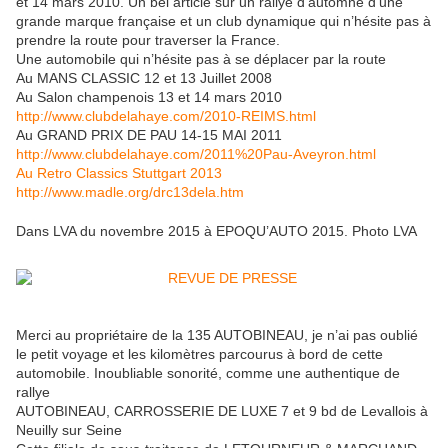
et 14 mars 2010. Un bel article sur un rallye d’automne d’une
grande marque française et un club dynamique qui n’hésite pas à
prendre la route pour traverser la France.
Une automobile qui n’hésite pas à se déplacer par la route
Au MANS CLASSIC 12 et 13 Juillet 2008
Au Salon champenois 13 et 14 mars 2010
http://www.clubdelahaye.com/2010-REIMS.html
Au GRAND PRIX DE PAU 14-15 MAI 2011
http://www.clubdelahaye.com/2011%20Pau-Aveyron.html
Au Retro Classics Stuttgart 2013
http://www.madle.org/drc13dela.htm
Dans LVA du novembre 2015 à EPOQU’AUTO 2015. Photo LVA
Merci au propriétaire de la 135 AUTOBINEAU, je n’ai pas oublié
le petit voyage et les kilomètres parcourus à bord de cette
automobile. Inoubliable sonorité, comme une authentique de
rallye
AUTOBINEAU, CARROSSERIE DE LUXE 7 et 9 bd de Levallois à
Neuilly sur Seine