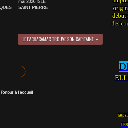
impre
e
mai 2026 ISLE
origin
CQUES
SAINT PIERRE
début 
des co
LE PACHACAMAC TROUVE SON CAPITAINE
D
ELL
Retour à l'accueil
https
LES