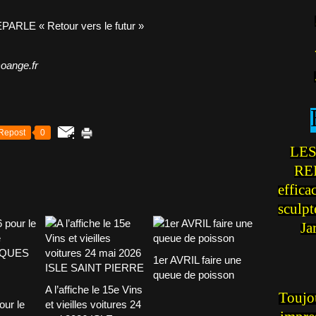
oange.fr
Repost
0
LES
REI
effica
sculp
Ja
1er AVRIL faire une
queue de poisson
A l’affiche le 15e Vins
Toujou
our le
et vieilles voitures 24