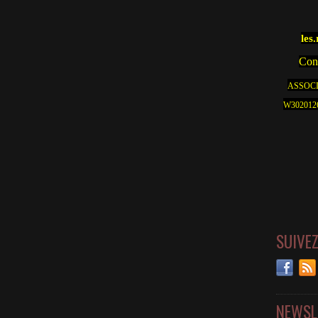
les
Cont
ASSOCI
W30201262
SUIVE
NEWSL