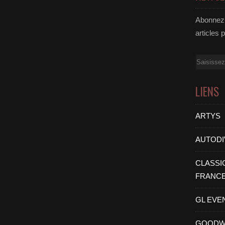
Abonnez-
articles 
Email
LIENS
ARTYS
AUTODI
CLASSI
FRANC
GL EVE
GOODW