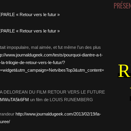
PRÉSE
 était impopulaire, mal aimée, et fut même l’un des plus
tp://www.journaldugeek.com/tests/pourquoi-diantre-a-t-
a-trilogie-de-retour-vers-le-futur/?
R
=widget&utm_campaign=NetvibesTop3&utm_content=
LA DELOREAN DU FILM RETOUR VERS LE FUTURE
v=_MWuTA5k6FM
un film de LOUIS RUNEMBERG
grandeur
http://www.journaldugeek.com/2013/02/19/la-
auree/