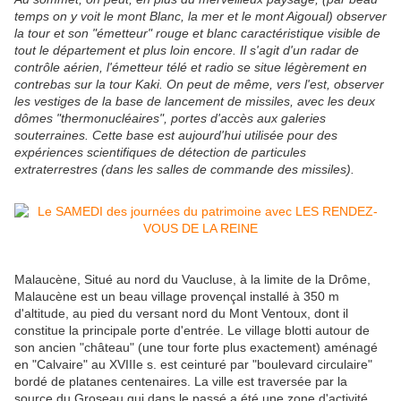
temps on y voit le mont Blanc, la mer et le mont Aigoual) observer
la tour et son "émetteur" rouge et blanc caractéristique visible de
tout le département et plus loin encore. Il s'agit d'un radar de
contrôle aérien, l'émetteur télé et radio se situe légèrement en
contrebas sur la tour Kaki. On peut de même, vers l'est, observer
les vestiges de la base de lancement de missiles, avec les deux
dômes "thermonucléaires", portes d'accès aux galeries
souterraines. Cette base est aujourd'hui utilisée pour des
expériences scientifiques de détection de particules
extraterrestres (dans les salles de commande des missiles).
Malaucène, Situé au nord du Vaucluse, à la limite de la Drôme,
Malaucène est un beau village provençal installé à 350 m
d'altitude, au pied du versant nord du Mont Ventoux, dont il
constitue la principale porte d'entrée. Le village blotti autour de
son ancien "château" (une tour forte plus exactement) aménagé
en "Calvaire" au XVIIIe s. est ceinturé par "boulevard circulaire"
bordé de platanes centenaires. La ville est traversée par la
source du Groseau qui dans le passé a été une zone d'activité