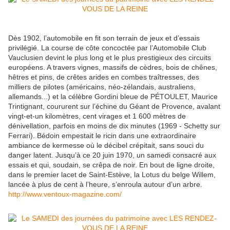
Dès 1902, l’automobile en fit son terrain de jeux et d’essais
privilégié. La course de côte concoctée par l’Automobile Club
Vauclusien devint le plus long et le plus prestigieux des circuits
européens. A travers vignes, massifs de cèdres, bois de chênes,
hêtres et pins, de crêtes arides en combes traîtresses, des
milliers de pilotes (américains, néo-zélandais, australiens,
allemands...) et la célèbre Gordini bleue de PÉTOULET, Maurice
Trintignant, coururent sur l’échine du Géant de Provence, avalant
vingt-et-un kilomètres, cent virages et 1 600 mètres de
dénivellation, parfois en moins de dix minutes (1969 - Schetty sur
Ferrari). Bédoin empestait le ricin dans une extraordinaire
ambiance de kermesse où le décibel crépitait, sans souci du
danger latent. Jusqu’à ce 20 juin 1970, un samedi consacré aux
essais et qui, soudain, se crêpa de noir. En bout de ligne droite,
dans le premier lacet de Saint-Estève, la Lotus du belge Willem,
lancée à plus de cent à l’heure, s’enroula autour d’un arbre.
http://www.ventoux-magazine.com/