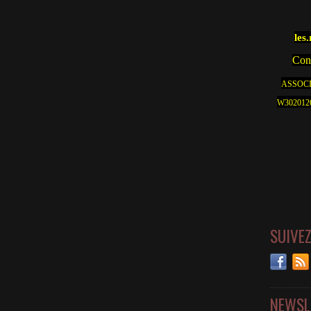
les
Cont
ASSOCI
W30201262
SUIVE
NEWSL