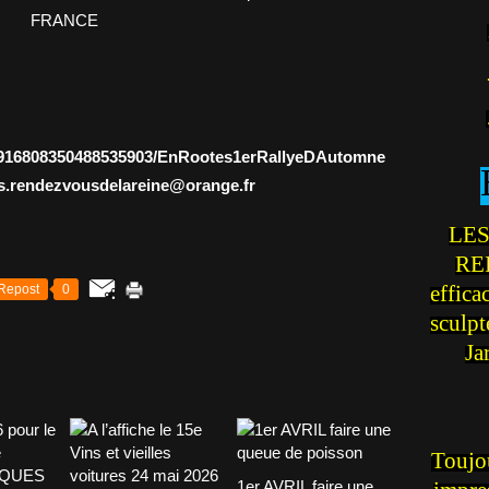
05916808350488535903/EnRootes1erRallyeDAutomne
es.rendezvousdelareine@orange.fr
LES
REI
effica
Repost
0
sculp
Ja
Toujou
1er AVRIL faire une