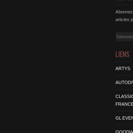
Abonnez-
articles 
Email
LIENS
ARTYS
AUTODI
CLASSI
FRANC
GL EVE
GOODW