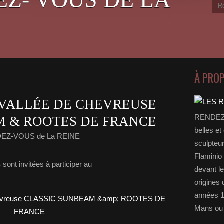
À PRO
 VALLÉE DE CHEVREUSE
RENDEZ-
M & ROOTES DE FRANCE
belles et
DEZ-VOUS de La REINE
sculpteu
Flaminio 
ont invitées à participer au
devant l
origines 
années 1
Mans ou 