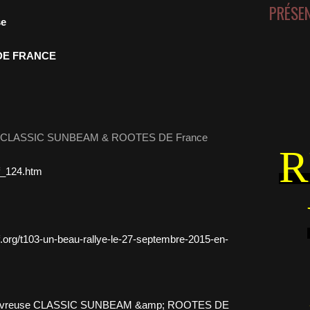
PRÉSE
se
DE FRANCE
ation CLASSIC SUNBEAM & ROOTES DE France
R
rf_124.htm
f.org/t103-un-beau-rallye-le-27-septembre-2015-en-