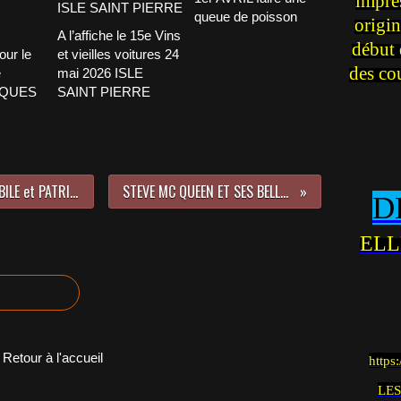
impre
queue de poisson
origin
A l’affiche le 15e Vins
début 
our le
et vieilles voitures 24
des co
e
mai 2026 ISLE
CQUES
SAINT PIERRE
LE 19 SEPTEMBRE 2015 - AUTOMOBILE et PATRIMOINE à PUTEAUX
STEVE MC QUEEN ET SES BELLES MONTRES
D
ELL
Retour à l'accueil
https
LES