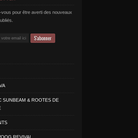
vous pour être averti des nouveaux
publiés.
VA
C SUNBEAM & ROOTES DE
E
NTS
OOG REVIVAL