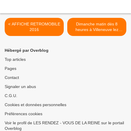
< AFFICHE RETROMOBILE
Dimanche matin dès 8
2016
heures à Villeneuve lez
Avignon, plusieurs dizaines
d’automobiles s’alignaient
pour prendre le départ de la
Hébergé par Overblog
10ème édition du Rallye
touristique PASSION -
Top articles
PARTAGE 2015 >
Pages
Contact
Signaler un abus
C.G.U.
Cookies et données personnelles
Préférences cookies
Voir le profil de LES RENDEZ - VOUS DE LA REINE sur le portail
Overblog