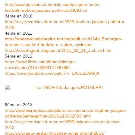
http://www.passionautomobile.com/avignon-motor-
festival/trophee-jacques-potherat-2009.html
3ème en 2010
http://tricyclecaristes.forumr.net/t525-trophee-jacques-potherat-
2010
4ème en 2011
http://rendezvousdelareine.forumgratuit.org/t164p15-morgan-
darmont-sandford-bedelia-et-autres-cyclecars
http://thevintagent.blogspot.fr/2011_03_01_archive.html
5ème en 2012
https://www.flickr.com/photos/vintage-
revival/sets/72157629314796786/
https://www.youtube.com/watch?v=EXosn2WAFjA
6ème en 2013
http://www.lesrendezvousdelareine.com/article-trophee-jacques-
potherat-6eme-edition-2013-116652983.html
http://tricyclecaristes.forumr.net/t855-avignon-motors-festival-
2013
http://www.auto-pedia.fr/trophee-potherat-amf-2013/