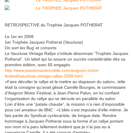
RETROSPECTIVE du Trophée Jacques POTHERAT
Le 1er en 2008
1er Trophée Jacques Potherat (Vaucluse)
On sort les Bug’ et consorts
Le Vaucluse Vintage Rallye s’intitule désormais “Trophée Jacques
Potherat”. Un label qui lui assure un succès considérable dès sa
première édition, avec 65 engagés.
http://www.passionautomobile.com/avignon-motor-
festival/vaucluse-vintage-rallye-2008.html
«Faire décoller le rallye et le mettre au diapason du salon», telle
était la consigne qu’avait glissé Camille Bourges, le commissaire
d’Avignon Motor Festival, à Jean-Pierre Palun, en lui confiant
l’organisation du rallye qui se déroule en parallèle du salon.
Loin d’être une “patate chaude”, la mission n’a rien d’impossible
pour cet amateur de BNC : «L’idée s’est imposée d’elle-même. Je
fais partie du Syndicat cyclecariste, de longue date. Rendre
hommage à Jacques Potherat sous la forme d’un rallye portant
son nom m’a paru tellement évident que je n’ai pas eu à
convaincre Camille. Il a été conquis d’entrée».