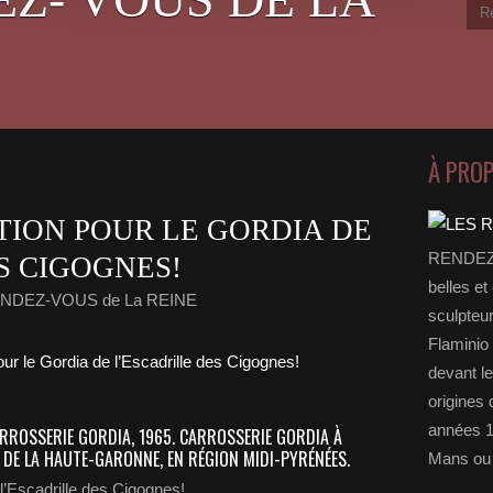
À PRO
TION POUR LE GORDIA DE
RENDEZ-
S CIGOGNES!
belles et
ENDEZ-VOUS de La REINE
sculpteu
Flaminio 
devant l
origines 
années 1
ROSSERIE GORDIA, 1965. CARROSSERIE GORDIA À
DE LA HAUTE-GARONNE, EN RÉGION MIDI-PYRÉNÉES.
Mans ou 
 l’Escadrille des Cigognes!