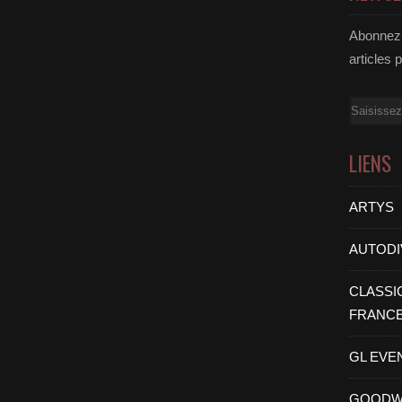
Abonnez-
articles 
Email
LIENS
ARTYS
AUTODI
CLASSI
FRANC
GL EVE
GOODW