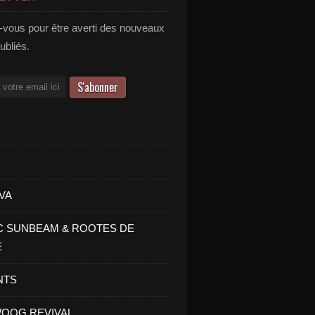
vous pour être averti des nouveaux
publiés.
VA
C SUNBEAM & ROOTES DE
E
NTS
OOG REVIVAL