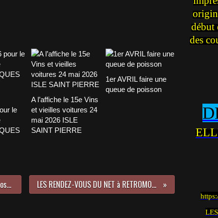
impre
origin
début 
des co
1er AVRIL faire une
queue de poisson
A l’affiche le 15e Vins
D
our le
et vieilles voitures 24
e
mai 2026 ISLE
CQUES
SAINT PIERRE
ELL
Rendez-Vous de La Reine shared José Mike H-Wood's...
LES RENDEZ-VOUS DU NET à RETROMOBILE - STAND E004
https
LES