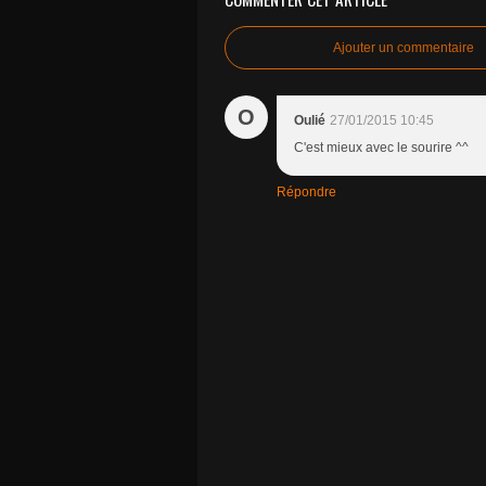
Ajouter un commentaire
O
Oulié
27/01/2015 10:45
C'est mieux avec le sourire ^^
Répondre