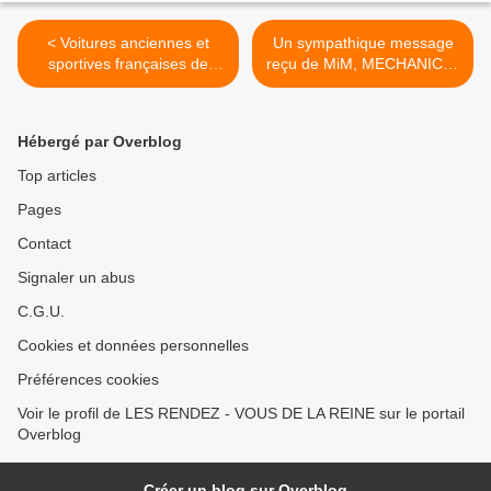
< Voitures anciennes et
Un sympathique message
sportives françaises de
reçu de MiM, MECHANIC in
toutes les époques
MOTION >
dimanche 20 mars à
Rambouillet, bienvenue !
Hébergé par Overblog
Top articles
Pages
Contact
Signaler un abus
C.G.U.
Cookies et données personnelles
Préférences cookies
Voir le profil de LES RENDEZ - VOUS DE LA REINE sur le portail
Overblog
Créer un blog sur Overblog