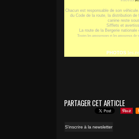
PHOTOS
Chacun est responsable de son véhicule
du Code de la route, la distribution de
canine reste sous
Sifflets et averti
La route de la Bergerie nationale 
Toutes les amoureuses et les amoureux de vé
les.
PHOTOS
PARTAGER CET ARTICLE
S'inscrire à la newsletter