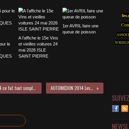
les
Cont
1er AVRIL faire une
queue de poisson
ASSOCI
A l’affiche le 15e Vins
W30201262
our le
et vieilles voitures 24
e
mai 2026 ISLE
CQUES
SAINT PIERRE
L’Embouteillage de LAPALISSE 2014 ce fut tout simplement grandiose
AUTOMEDON 2014 Les PHOTOS
SUIVE
NEWSL