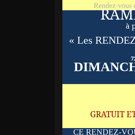
Rendez-vous d
RAM
à 
« Les RENDEZ
7
DIMANCH
GRATUIT E
CE RENDEZ-VO