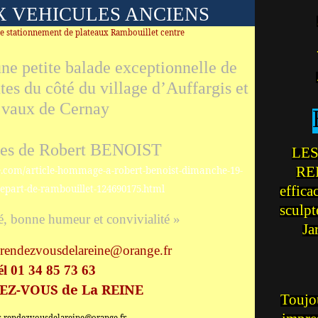
X VEHICULES ANCIENS
e stationnement de plateaux Rambouillet centre
ne petite balade exceptionnelle de
tes du côté du village d’Auffargis et
 vaux de Cernay
aces de Robert BENOIST
LES
REI
e.com/article-hommage-a-robert-benoist-dimanche-19-
effica
epart-de-rambouillet-124690175.html
sculp
ié, bonne humeur et convivialité »
Ja
.rendezvousdelareine@orange.fr
él 01 34 85 73 63
EZ-VOUS de La REINE
Toujou
s.rendezvousdelareine@orange.fr