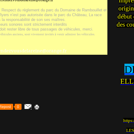
impre
origin
. Respect du règlement du parc du Domaine de Rambouillet et
 flyers n’est pas autorisée dans le parc du Château, La race
début 
 la responsabilité de son ses maîtres.
des co
sseurs sonores sont strictement interdits
doit rester libre de tous passages de véhicules, merci.
hicules anciens, sont vivement invités à venir admirer les véhicules.
rendezvousdelareine@orange.fr
D
ELL
Repost
0
https
LES