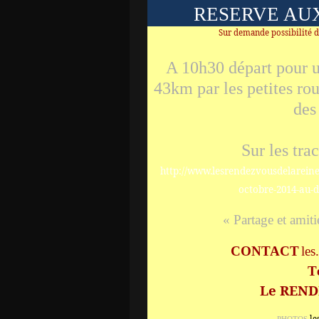
RESERVE AU
Sur demande possibilité d
A 10h30 départ pour u
43km par les petites rou
des
Sur les tr
http://www.lesrendezvousdelarein
octobre-2014-au-d
« Partage et amit
CONTACT
les
T
Le REND
le