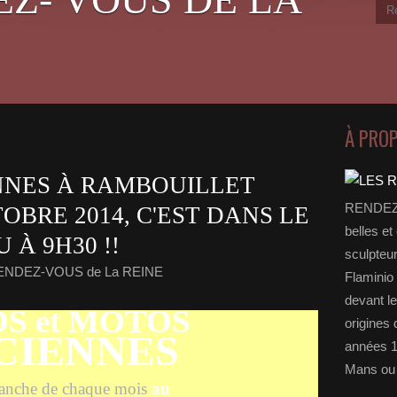
À PRO
NNES À RAMBOUILLET
RENDEZ-
OBRE 2014, C'EST DANS LE
belles et
À 9H30 !!
sculpteu
RENDEZ-VOUS de La REINE
Flaminio 
devant l
S et MOTOS
origines 
CIENNES
années 1
Mans ou 
anche de chaque mois
au