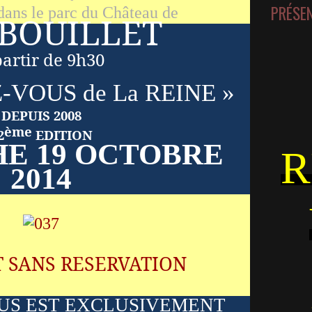
PRÉSE
ans le parc du Château de
BOUILLET
partir de 9h30
-VOUS de La REINE »
DEPUIS 2008
ème
2
EDITION
E 19 OCTOBRE
R
2014
T SANS RESERVATION
US EST EXCLUSIVEMENT