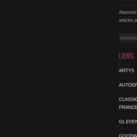
Abonnez-
articles 
Email
LIENS
ARTYS
AUTODI
CLASSI
FRANC
GL EVE
GOODW