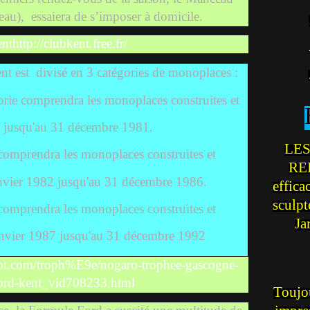
eau),
essaiera de s’imposer à domicile.
http://clubkent.free.fr/
nt est
divisé en 3 catégories de monoplaces :
égorie comprendra les monoplaces construites et
jusqu'au 31 décembre 1981.
LES
e comprendra les monoplaces construites et
REI
nvier 1982 jusqu'au 31 décembre 1986.
effica
sculp
e comprendra les monoplaces construites et
Ja
nvier 1987 jusqu'au 31 décembre 1992
ot.com/troph%E9e/nogaro-trophee-gascogne-
ord-kent_vid708233.html
Toujou