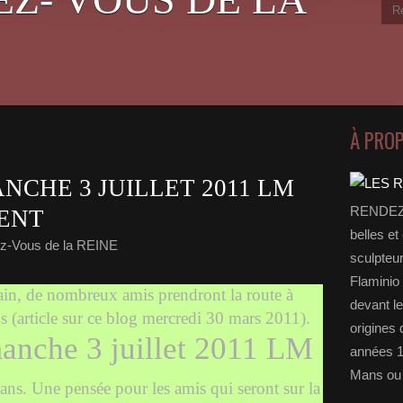
À PRO
NCHE 3 JUILLET 2011 LM
RENDEZ-
KENT
belles et
z-Vous de la REINE
sculpteu
Flaminio 
in, de nombreux amis prendront la route à
devant l
s (article sur ce blog mercredi 30 mars 2011).
origines 
anche 3 juillet 2011 LM
années 1
Mans ou 
Mans. Une pensée pour les amis qui seront sur la