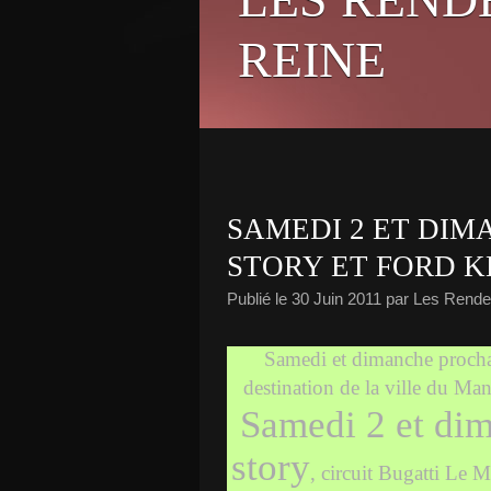
REINE
SAMEDI 2 ET DIMA
STORY ET FORD 
Publié le
30 Juin 2011
par Les Rende
Samedi et dimanche procha
destination de la ville du Man
Samedi 2 et dim
story
, circuit Bugatti Le 