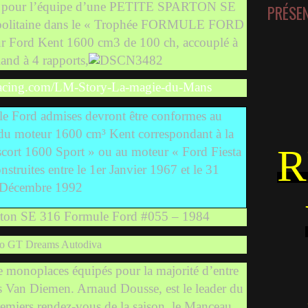
ment pour l’équipe d’une PETITE SPARTON SE
PRÉSE
bolitaine dans le « Trophée FORMULE FORD
 Ford Kent 1600 cm3 de 100 ch, accouplé à
and à 4 rapports,
racing.com/LM-Story-La-magie-du-Mans
e Ford admises devront être conformes au
 du moteur 1600 cm³ Kent correspondant à la
R
ort 1600 Sport » ou au moteur « Ford Fiesta
struites entre le 1er Janvier 1967 et le 31
Décembre 1992
ton SE 316 Formule Ford #055 – 1984
o GT Dreams Autodiva
de monoplaces équipés pour la majorité d’entre
s Van Diemen. Arnaud Dousse, est le leader du
premiers rendez-vous de la saison, le Manceau