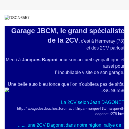
Garage JBCM, le grand spécialiste
de la 2CV
, c'est à Hermeray (78)
et des 2CV partout
Merci à
Jacques Bayoni
pour son accueil sympathique et
aussi pour
l' inoubliable visite de son garage.
Une belle auto bleu foncé que l'on n'oubliera pas de sitôt.
La 2CV selon Jean DAGONET
http://lapagedesdeuches.forumactif.fr/par-marque-f18/marque-df-
dagonet-t278.htm
.....une 2CV Dagonet dans notre région, rallye de l'
…