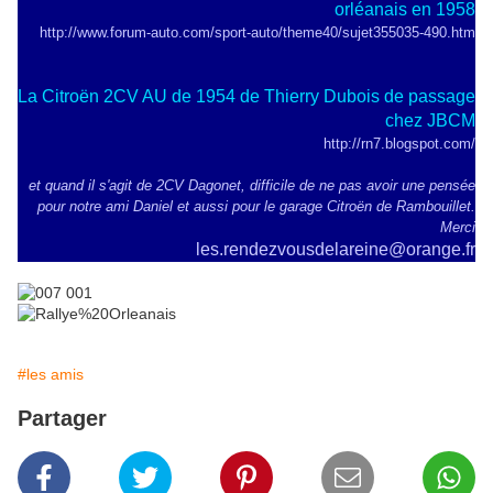
orléanais en 1958
http://www.forum-auto.com/sport-auto/theme40/sujet355035-490.htm
La Citroën 2CV AU de 1954 de Thierry Dubois de passage
chez JBCM
http://rn7.blogspot.com/
et quand il s'agit de 2CV Dagonet, difficile de ne pas avoir une pensée
pour notre ami Daniel et aussi pour le garage Citroën de Rambouillet.
Merci
les.rendezvousdelareine@orange.fr
#les amis
Partager