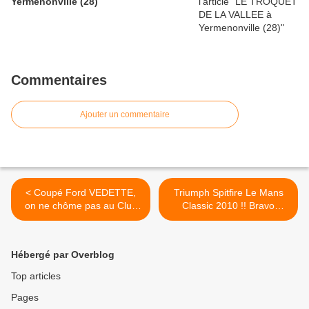
Yermenonville (28)
Commentaires
Ajouter un commentaire
< Coupé Ford VEDETTE,
Triumph Spitfire Le Mans
on ne chôme pas au Club
Classic 2010 !! Bravo
Vedette !!
James ! Une page de l'
Histoire de l' Automobile à
côté de Rambouillet. >
Hébergé par Overblog
Top articles
Pages