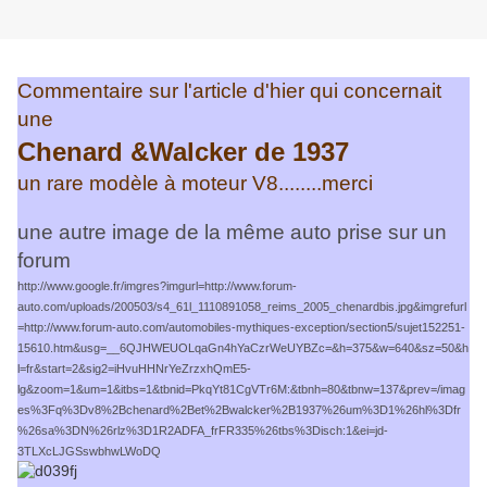
Commentaire sur l'article d'hier qui concernait
une
Chenard &Walcker de 1937
un rare modèle à moteur V8........merci
une autre image de la même auto prise sur un
forum
http://www.google.fr/imgres?imgurl=http://www.forum-
auto.com/uploads/200503/s4_61l_1110891058_reims_2005_chenardbis.jpg&imgrefurl
=http://www.forum-auto.com/automobiles-mythiques-exception/section5/sujet152251-
15610.htm&usg=__6QJHWEUOLqaGn4hYaCzrWeUYBZc=&h=375&w=640&sz=50&h
l=fr&start=2&sig2=iHvuHHNrYeZrzxhQmE5-
lg&zoom=1&um=1&itbs=1&tbnid=PkqYt81CgVTr6M:&tbnh=80&tbnw=137&prev=/imag
es%3Fq%3Dv8%2Bchenard%2Bet%2Bwalcker%2B1937%26um%3D1%26hl%3Dfr
%26sa%3DN%26rlz%3D1R2ADFA_frFR335%26tbs%3Disch:1&ei=jd-
3TLXcLJGSswbhwLWoDQ