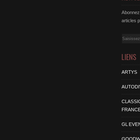
Abonnez-
articles 
Email
LIENS
ARTYS
AUTODI
CLASSI
FRANC
GL EVE
GOODW