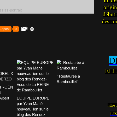
impre
origin
début 
des co
Repost
0
D
ELL
" Restaurée à
Rambouillet"
ITROËN
t
Albert
EQUIPE EUROPE
par Yvan Mahé,
https
nouveau lien sur le
LES
blog des Rendez-