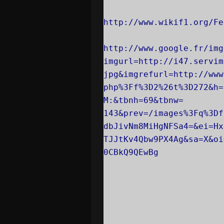
http://www.wikif1.org/Fe
http://www.google.fr/img
imgurl=http://i47.servim
jpg&imgrefurl=http://www
php%3Ff%3D2%26t%3D272&h=
M:&tbnh=69&tbnw=
143&prev=/images%3Fq%3Df
dbJivNm8MiHgNFSa4=&ei=Hx
TJJtKv4Qbw9PX4Ag&sa=X&oi
0CBkQ9QEwBg