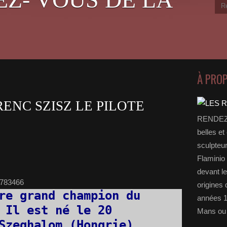
À PRO
ENC SZISZ LE PILOTE
RENDEZ-
belles et
sculpteu
Flaminio 
devant l
origines 
re grand champion du
années 1
 Il est né le 20
Mans ou 
Szeghalom (Hongrie) .