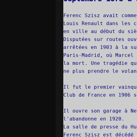
Ferenc Szisz avait comme
Louis Renault dans les c
en ville au début du siè
Disputées sur routes ouv
arrêtées en 1903 à la su
Paris-Madrid, où Marcel 
la mort. Une tragédie qu
ne plus prendre le volan
Il fut le premier vainqu
Club de France en 1906 s
Il ouvre son garage à Ne
l'abandonne en 1920.
La salle de presse du Hu
Ferenc Szisz est décédé 