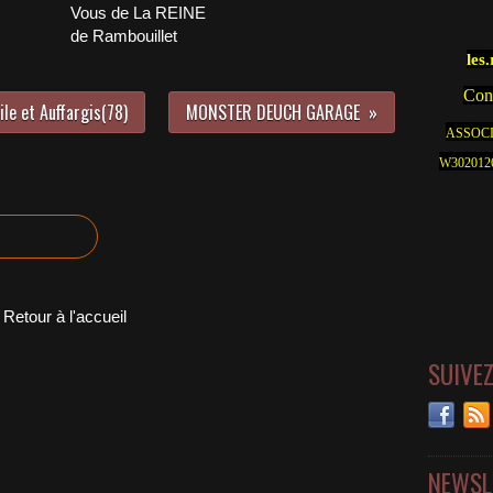
Vous de La REINE
de Rambouillet
les
Cont
le et Auffargis(78)
MONSTER DEUCH GARAGE
ASSOCI
W30201262
Retour à l'accueil
SUIVE
NEWSL