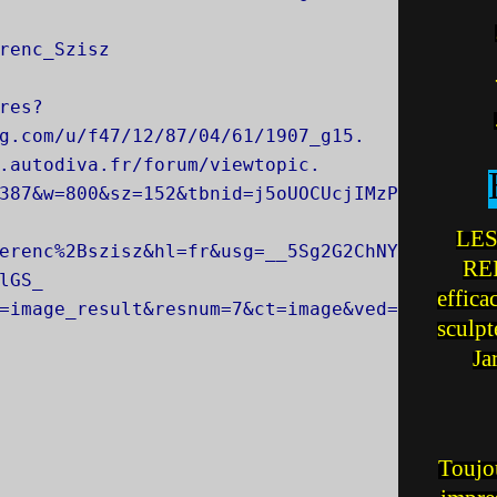
renc_Szisz
res?
g.com/u/f47/12/87/04/61/1907_g15.
.autodiva.fr/forum/viewtopic.
387&w=800&sz=152&tbnid=j5oUOCUcjIMzP
LES
erenc%2Bszisz&hl=fr&usg=__5Sg2G2ChNY
REI
lGS_
effica
=image_result&resnum=7&ct=image&ved=
sculp
Ja
Toujou