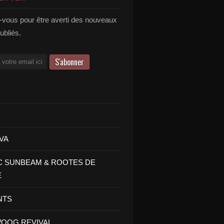
vous pour être averti des nouveaux
publiés.
VA
C SUNBEAM & ROOTES DE
E
NTS
OOG REVIVAL