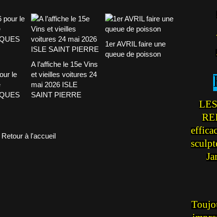
1er AVRIL faire une
queue de poisson
A l’affiche le 15e Vins
our le
et vieilles voitures 24
e
mai 2026 ISLE
CQUES
SAINT PIERRE
LES
REI
effica
Retour à l'accueil
sculp
Ja
Toujou