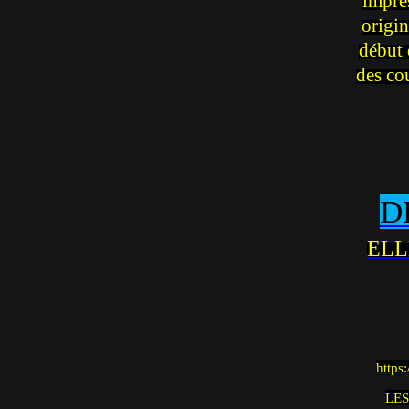
impre
origin
début 
des co
D
ELL
https
LES