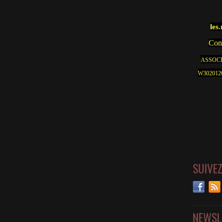
les
Cont
ASSOCI
W30201262
SUIVE
NEWSL