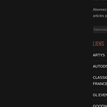
Abonnez-
articles 
Email
LIENS
ARTYS
AUTODI
CLASSI
FRANC
GL EVE
GOODW