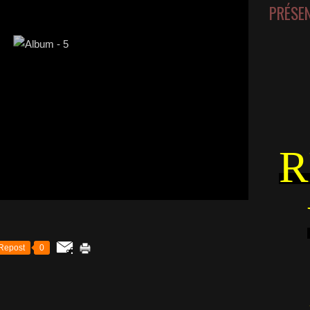
PRÉSE
R
Repost
0