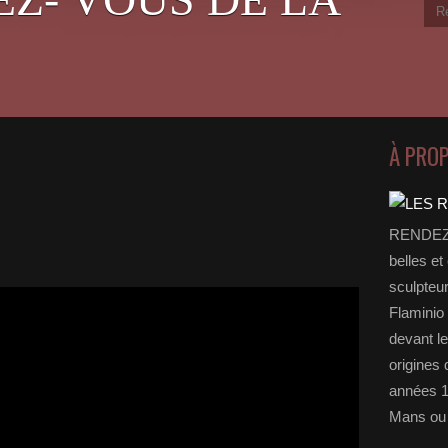
À PRO
RENDEZ-
belles et
sculpteu
Flaminio 
devant l
origines 
années 1
Mans ou 