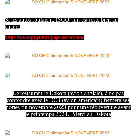
Si les autos roulaient, ISCO, lui, est resté bien au
chaud.
https://www.pujaut.fr/page/aerodrome
Le restaurant le Dakota (avion anglais), à ne pas
confondre avec le DC3 (avion américain) fermera ses
portes fin novembre 2023 pour une réouverture avant
le printemps 2024. Merci au Dakota