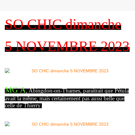
SO CHIC dimanche
5 NOVEMBRE 2023
MG A
, Abingdon-on-Thames, paraitrait que Pétula
avait la même, mais certainement pas aussi belle que
celle de Thierry.