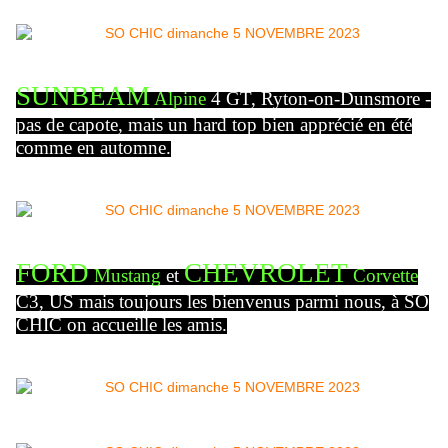
SUNBEAM
Alpine
4 GT, Ryton-on-Dunsmore -
pas de capote, mais un hard top bien apprécié en été
comme en automne.
FORD
CHEVROLET
Mustang
et
Corvette
C3, US mais toujours les bienvenus parmi nous, à SO
CHIC on accueille les amis.