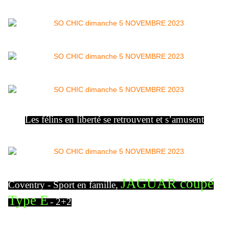
Les félins en liberté se retrouvent et s’amusent
JAGUAR coupé
Coventry - Sport en famille,
Type E
- 2+2