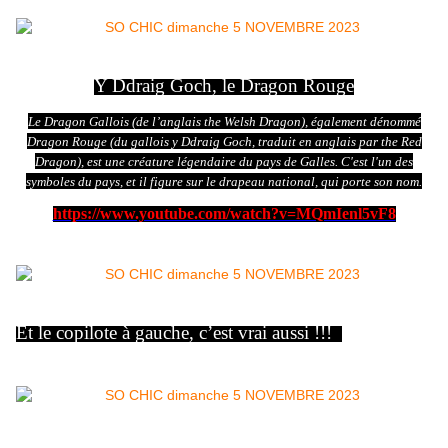
Y Ddraig Goch, le Dragon Rouge
Le Dragon Gallois (de l’anglais the Welsh Dragon), également dénommé
Dragon Rouge (du gallois y Ddraig Goch, traduit en anglais par the Red
Dragon), est une créature légendaire du pays de Galles. C'est l'un des
symboles du pays, et il figure sur le drapeau national, qui porte son nom.
https://www.youtube.com/watch?v=MQmIenl5vF8
Et le copilote à gauche, c’est vrai aussi !!!