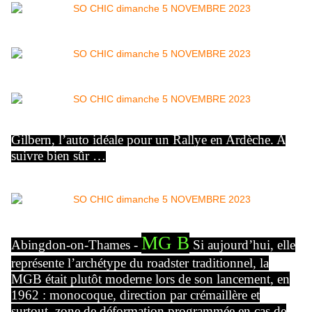
Gilbern, l’auto idéale pour un Rallye en Ardèche. A
suivre bien sûr …
MG B
Abingdon-on-Thames -
Si aujourd’hui, elle
représente l’archétype du roadster traditionnel, la
MGB était plutôt moderne lors de son lancement, en
1962 : monocoque, direction par crémaillère et
surtout, zone de déformation programmée en cas de