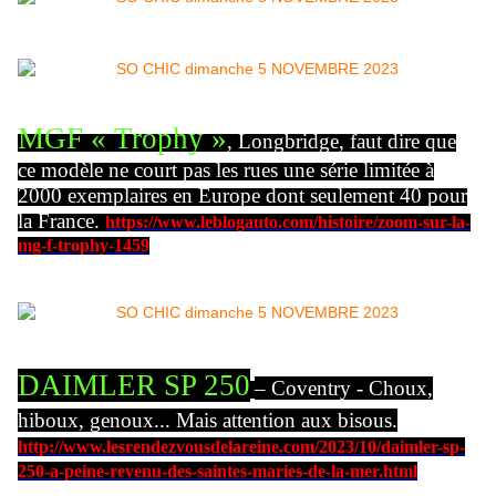
MGF « Trophy »
, Longbridge, faut dire que
ce modèle ne court pas les rues une série limitée à
2000 exemplaires en Europe dont seulement 40 pour
la France.
https://www.leblogauto.com/histoire/zoom-sur-la-
mg-f-trophy-1459
DAIMLER SP 250
– Coventry - Choux,
hiboux, genoux...
Mais attention aux bisous.
http://www.lesrendezvousdelareine.com/2023/10/daimler-sp-
250-a-peine-revenu-des-saintes-maries-de-la-mer.html