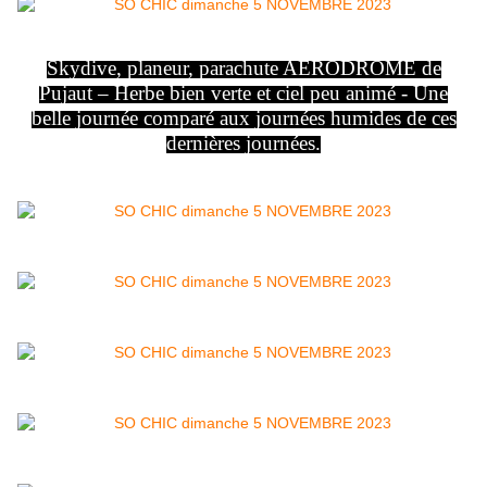
Skydive, planeur, parachute AERODROME de
Pujaut – Herbe bien verte et ciel peu animé - Une
belle journée comparé aux journées humides de ces
dernières journées.