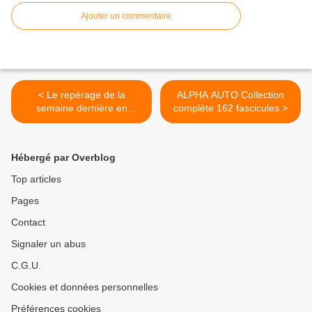
Ajouter un commentaire
< Le repérage de la
ALPHA AUTO Collection
semaine dernière en
complète 162 fascicules >
passant par Jonquières-
Saint-Vincent petit village
du Gard
Hébergé par Overblog
Top articles
Pages
Contact
Signaler un abus
C.G.U.
Cookies et données personnelles
Préférences cookies