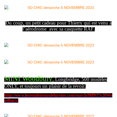
Du coup, un petit cadeau pour Thierry qui est venu à
l’aérodrome avec sa casquette RAF.
MINI Woodbury
, Longbridge, 500 modèles
ONLY, et toujours un plaisir de la revoir.
http://www.lesrendezvousdelareine.com/search/MINI%20Wo
odbury/