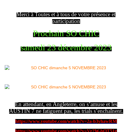
Merci à Toutes et à tous de votre présence et
participation
Prochain SO CHIC
samedi 23 décembre 2023
En attendant, en Angleterre, on s’amuse et les
AUSTIN 7 ne fatiguent pas, les trials s’enchaînent.
https://www.youtube.com/watch?v=2a-b3yhawRM
https://www.youtube.com/watch?v=Vr2W-bQT51g