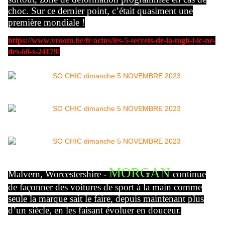
choc. Sur ce dernier point, c’était quasiment une
première mondiale !
https://www.vroom.be/fr/actus/les-5-secrets-de-la-mgb-l-ic-ne-
des-60-s-24179/
MORGAN
Malvern, Worcestershire -
continue
de façonner des voitures de sport à la main comme
seule la marque sait le faire, depuis maintenant plus
d’un siècle, en les faisant évoluer en douceur.