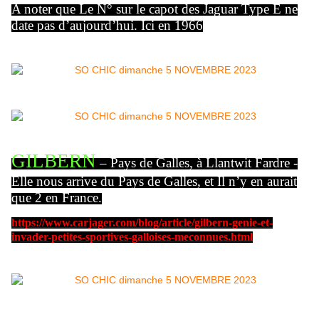
A noter que Le N° sur le capot des Jaguar Type E ne
date pas d’aujourd’hui. Ici en 1966
GILBERN
– Pays de Galles, à Llantwit Fardre -
Elle nous arrive du Pays de Galles, et Il n’y en aurait
que 2 en France.
https://www.carjager.com/blog/article/gilbern-genie-et-
invader-petites-sportives-galloises-meconnues.html