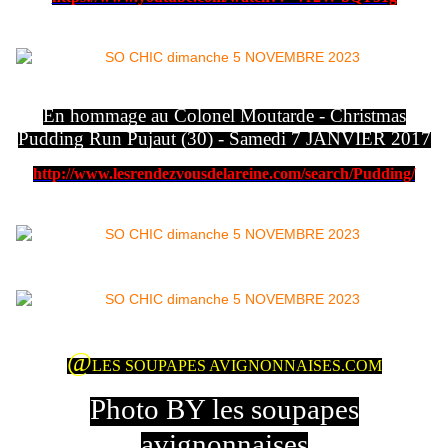
En hommage au Colonel Moutarde - Christmas
Pudding Run Pujaut (30) - Samedi 7 JANVIER 2017
http://www.lesrendezvousdelareine.com/search/Pudding/
@
LES SOUPAPES AVIGNONNAISES.COM
Photo BY les soupapes
avignonnaises