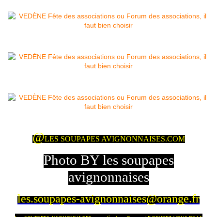
@
LES SOUPAPES AVIGNONNAISES.COM
Photo BY les soupapes
avignonnaises
les.soupapes-avignonnaises@orange.fr