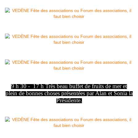
9 h 30 - 17 h Très beau buffet de fruits de mer et
plein de bonnes choses présentées par Alan et Sonia la
Présidente.