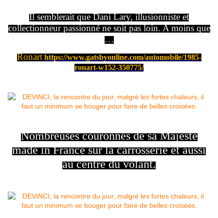
Il semblerait que Dani Lary, illusionniste et
collectionneur passionné ne soit pas loin. A moins que
…
Ronart
https://www.gatsbyonline.com/automobile/1985-
ronart-w152-350775/
Nombreuses couronnes de sa Majesté
made in France sur la carrosserie et aussi
au centre du volant.