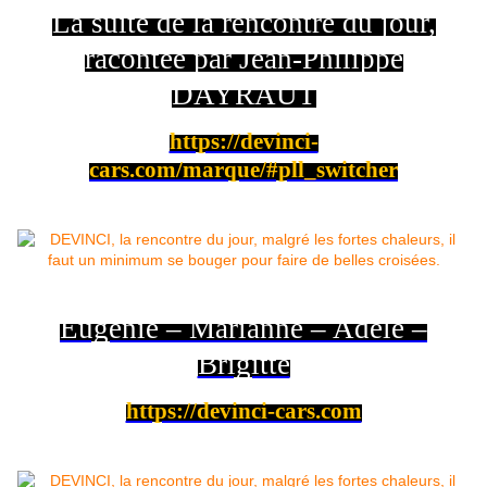
La suite de la rencontre du jour,
racontée par Jean-Philippe
DAYRAUT
https://devinci-
cars.com/marque/#pll_switcher
Eugénie – Marianne – Adèle –
Brigitte
https://devinci-cars.com