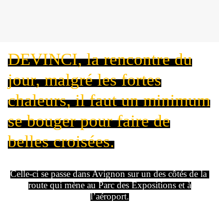
DEVINCI, la rencontre du
jour, malgré les fortes
chaleurs, il faut un minimum
se bouger pour faire de
belles croisées.
Celle-ci se passe dans Avignon sur un des côtés de la
route qui mène au Parc des Expositions et à
l’aéroport.