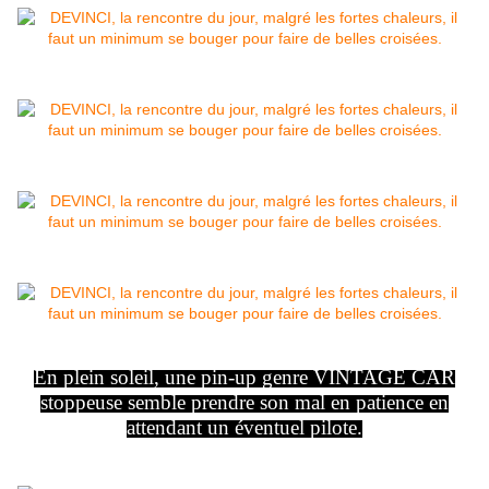
En plein soleil, une pin-up genre VINTAGE CAR
stoppeuse semble prendre son mal en patience en
attendant un éventuel pilote.