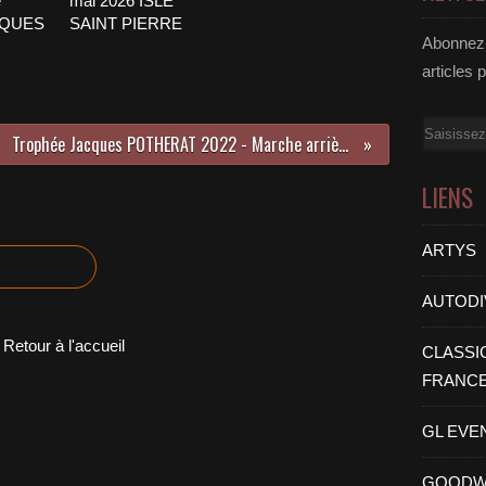
e
mai 2026 ISLE
CQUES
SAINT PIERRE
Abonnez-
articles 
Email
Trophée Jacques POTHERAT 2022 - Marche arrière pour rattraper quelques souvenirs VENDREDI 20 MAI 2022
LIENS
ARTYS
AUTODI
Retour à l'accueil
CLASSI
FRANC
GL EVE
GOODW