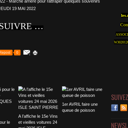
les
 SUIVRE …
Cont
ASSOCI
W30201262
Repost
0
SUIVE
1er AVRIL faire une
queue de poisson
A l’affiche le 15e Vins
our le
et vieilles voitures 24
NEWSL