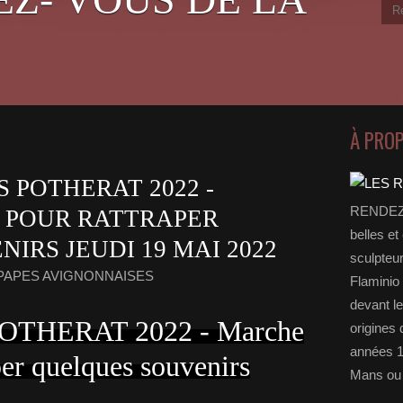
À PRO
 POTHERAT 2022 -
RENDEZ-
 POUR RATTRAPER
belles et
IRS JEUDI 19 MAI 2022
sculpteu
PAPES AVIGNONNAISES
Flaminio 
devant l
 POTHERAT 2022 - Marche
origines 
années 1
per quelques souvenirs
Mans ou 