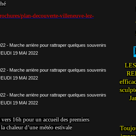
ché
rochures/plan-decouverte-villeneuve-lez-
LES
REI
effica
sculp
Ja
e vers 16h pour un accueil des premiers
 la chaleur d’une météo estivale
Toujou