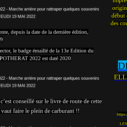
impre
origin
début 
des co
nte, depuis la date de la dernière édition,
19
llector, le badge émaillé de la 13e Edition du
s POTHERAT 2022 est daté 2020
D
ELL
c’est conseillé sur le livre de route de cette
aut faire le plein de carburant !!
https
LES