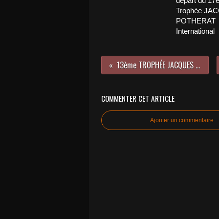
départ du 17
Trophée JA
POTHERAT
International
13ème TROPHÉE JACQUES POTHERAT Hommage à Henri DOUX
COMMENTER CET ARTICLE
Ajouter un commentaire