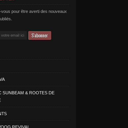
vous pour être averti des nouveaux
publiés.
VA
C SUNBEAM & ROOTES DE
E
NTS
OOG REVIVAL