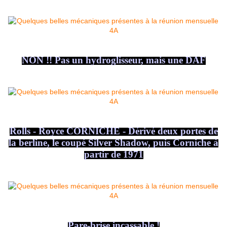
NON !! Pas un hydroglisseur, mais une DAF
Rolls - Royce CORNICHE - Dérivé deux portes de
la berline, le coupé Silver Shadow, puis Corniche à
partir de 1971
Pare-brise incassable !