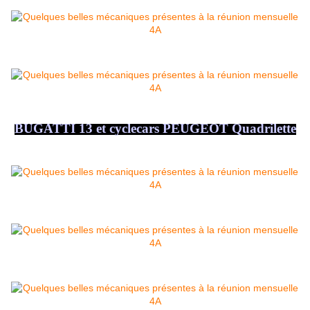
BUGATTI 13 et cyclecars PEUGEOT Quadrilette