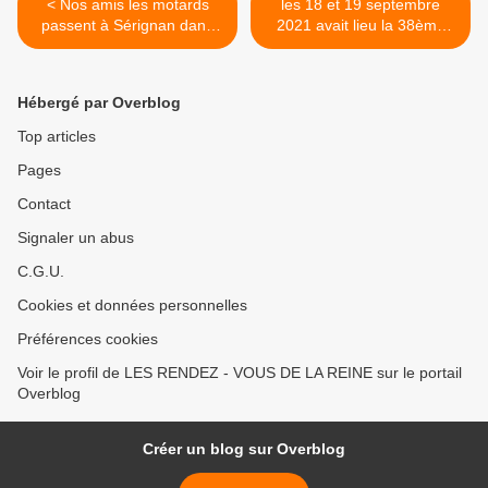
< Nos amis les motards
les 18 et 19 septembre
passent à Sérignan dans
2021 avait lieu la 38ème
l’Hérault pour le 26e
édition des Journées
FESTIVAL BD de
européennes du
SERIGNAN
patrimoine. Le patrimoine
Hébergé par Overblog
ferroviaire, témoin de
l’histoire du rail dans notre
Top articles
pays était particulièrement
Pages
mis à l’honneur >
Contact
Signaler un abus
C.G.U.
Cookies et données personnelles
Préférences cookies
Voir le profil de LES RENDEZ - VOUS DE LA REINE sur le portail
Overblog
Créer un blog sur Overblog