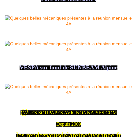
VESPA sur fond de SUNBEAM Alpine
@
LES SOUPAPES AVIGNONNAISES.COM
Depuis 2009
les.rendezvousdelareine@orange.fr