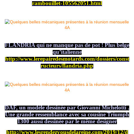
rambouillet-105562051.html
FLANDRIA qui ne manque pas de pot ! Plus belge
qu’italienne
http://www.lerepairedesmotards.com/dossiers/const
ructeurs/flandria.php
DAF, un modèle dessinée par Giovanni Michelotti .
Une grande ressemblance avec sa cousine Triumph
1300 aussi dessinée par le même designer
http://www.lesrendezvousdelareine.com/2019/12/d