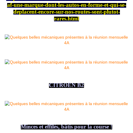
af-une-marque-dont-les-autos-en-forme-et-qui-se-
deplacent-encore-sur-nos-routes-sont-plutot-
rares.html
CITROËN B2
Minces et effilés, bâtis pour la course !