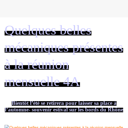
Quelques belles
mécaniques présentes
à la réunion
mensuelle 4A
Bientôt l’été se retirera pour laisser sa place à
l’automne- souvenir estival sur les bords du Rhône