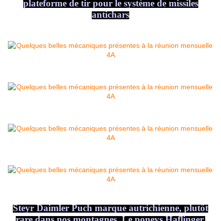
plateforme de tir pour le système de missiles
antichars
Steyr Daimler Puch marque autrichienne, plutôt
rare dans nos montagnes. Le poneys Haflinger,