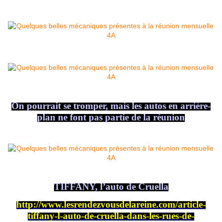
On pourrait se tromper, mais les autos en arrière-
plan ne font pas partie de la réunion
TIFFANY, l’auto de Cruella
http://www.lesrendezvousdelareine.com/article-
tiffany-l-auto-de-cruella-dans-les-rues-de-