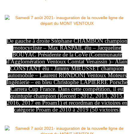
De gauche à droite Stéphane CHAMBON champion
motocycliste – Max RASPAIL élu – Jacqueline
BOUYAC Présidente de la CoVe (Communauté
d'Agglomération Ventoux Comtat Venaissin )– Alain
CONSTANT élu - Jimmy MIEUSSET champion
automobile – Laurent RONDONI Ventoux Moteurs
Ingénierie – en bleu Christophe LAPIERRE Porsche
Carrera Cup France. Dans cette compétition, il est
quintuple champion (Record : 2012, 2013, 2015,
2016, 2017 en Proam1) et recordman de victoires en
catégorie Proam de 2010 à 2019 (50 victoires)