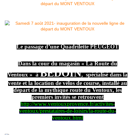
Le passage d’une Quadrilette PEUGEOT
Dans la cour du magasin « La Route du
BÉDOIN
Ventoux » à
, spécialisé dans la
vente et la location de vélos de course, installé au
départ de la mythique route du Ventoux, les
premiers invités se retrouvent
http://www.ventouxprovence.fr/activites-
ventoux/prestataires-de-loisirs/la-route-du-
ventoux.html