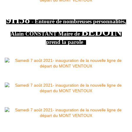
9H58
- Entouré de nombreuses personnalités,
BÉDOIN
Alain CONSTANT Maire de
prend la parole