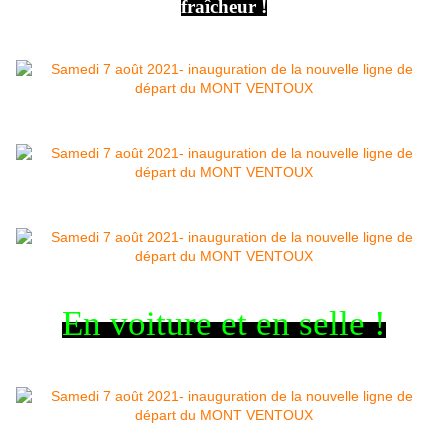
fraîcheur !
En voiture et en selle !