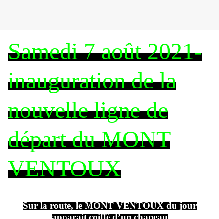
Samedi 7 août 2021-
inauguration de la
nouvelle ligne de
départ du MONT
VENTOUX
Sur la route, le MONT VENTOUX du jour
apparait coiffé d’un chapeau