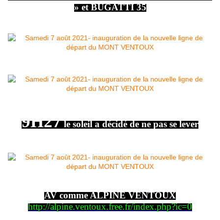
» et BUGATTI 35
9H27
le soleil a décidé de ne pas se lever
AV comme ALPINE VENTOUX
http://alpine.ventoux.free.fr/index.php?ic=0