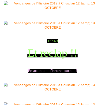
16h49
Et reclap !!
En attendant l’heure tourne !!