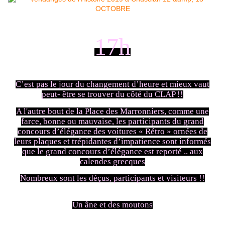
17h
C’est pas le jour du changement d’heure et mieux vaut
peut- être se trouver du côté du CLAP !!
A l'autre bout de la Place des Marronniers, comme une
farce, bonne ou mauvaise, les participants du grand
concours d’élégance des voitures « Rétro » ornées de
leurs plaques et trépidantes d’impatience sont informés
que le grand concours d’élégance est reporté .. aux
calendes grecques
Nombreux sont les déçus, participants et visiteurs !!
Un âne et des moutons