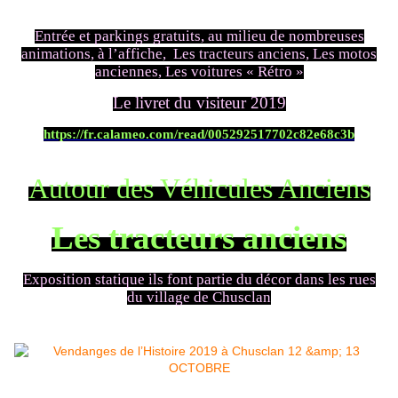
Entrée et parkings gratuits, au milieu de nombreuses
animations, à l’affiche, Les tracteurs anciens, Les motos
anciennes, Les voitures « Rétro »
Le livret du visiteur 2019
https://fr.calameo.com/read/005292517702c82e68c3b
Autour des Véhicules Anciens
Les tracteurs anciens
Exposition statique ils font partie du décor dans les rues
du village de Chusclan