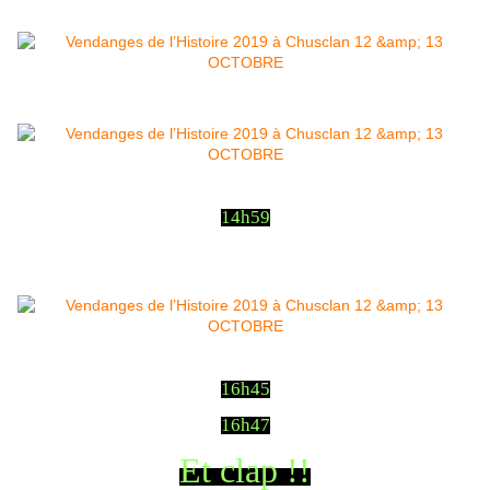
14h59
16h45
16h47
Et clap !!