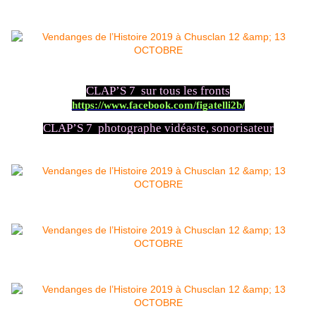
CLAP’S 7 sur tous les fronts
https://www.facebook.com/figatelli2b/
CLAP’S 7 photographe vidéaste, sonorisateur