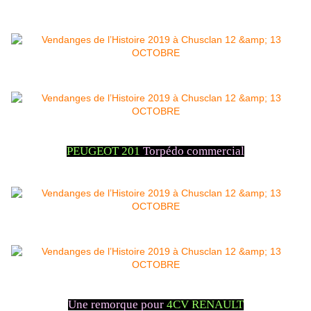
PEUGEOT 201
Torpédo commercial
Une remorque pour
4CV RENAULT