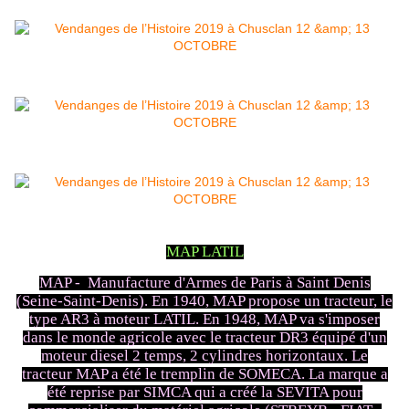
MAP LATIL
MAP - Manufacture d'Armes de Paris à Saint Denis
(Seine-Saint-Denis). En 1940, MAP propose un tracteur, le
type AR3 à moteur LATIL. En 1948, MAP va s'imposer
dans le monde agricole avec le tracteur DR3 équipé d'un
moteur diesel 2 temps, 2 cylindres horizontaux. Le
tracteur MAP a été le tremplin de SOMECA. La marque a
été reprise par SIMCA qui a créé la SEVITA pour