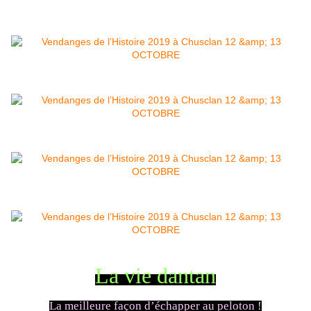
La vie dantan
La meilleure façon d’échapper au peloton !