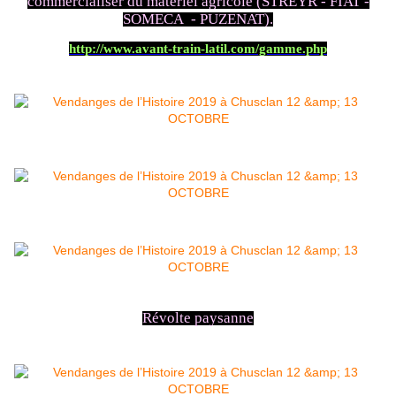
commercialiser du matériel agricole (STREYR - FIAT -
SOMECA - PUZENAT).
http://www.avant-train-latil.com/gamme.php
Révolte paysanne