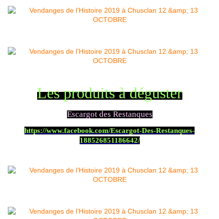
Les produits à déguster
Escargot des Restanques
https://www.facebook.com/Escargot-Des-Restanques-
188526851186642/