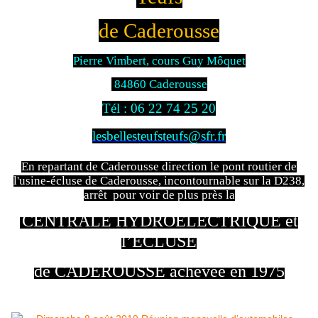
de Caderousse
Pierre Vimbert, cours Guy Môquet
84860 Caderousse
Tél : 06 22 74 25 20
lesbellesteufsteufs@sfr.fr
En repartant de Caderousse direction le pont routier de
l'usine-écluse de Caderousse, incontournable sur la D238,
arrêt pour voir de plus près la
CENTRALE HYDROÉLECTRIQUE et
l’ÉCLUSE
de CADEROUSSE achevée en 1975