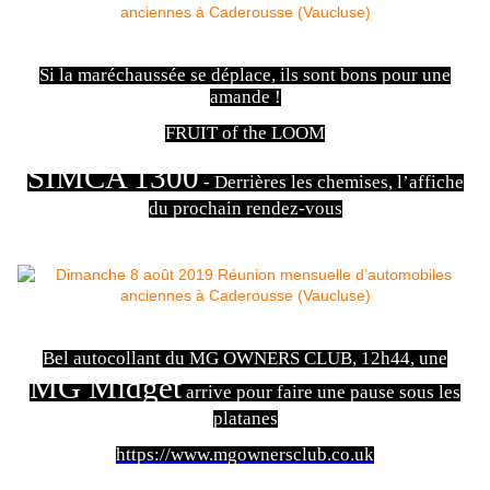
Si la maréchaussée se déplace, ils sont bons pour une
amande !
FRUIT of the LOOM
SIMCA 1300
- Derrières les chemises, l’affiche
du prochain rendez-vous
Bel autocollant du MG OWNERS CLUB, 12h44, une
MG Midget
arrive pour faire une pause sous les
platanes
https://www.mgownersclub.co.uk