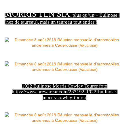
MORRIS TEN SIX
, plus qu’un « Bullnose"
(nez de taureau), mais un taureau tout entier !
1922 Bullnose Morris Cowley Tourer foto
https://www.prewarcar.com/283192-1922-bullnose-
morris-cowley-tourer