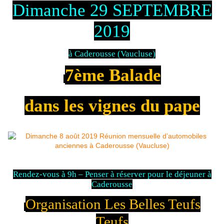
Dimanche 29 SEPTEMBRE
2019
à Caderousse (Vaucluse)
7ème Balade
dans les vignes du pape
Rendez-vous à 9h – Penser à réserver pour le déjeuner à
Caderousse
Organisation Les Belles Teufs
Teufs