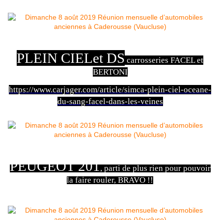
PLEIN CIELet DS
carrosseries FACEL et
BERTONI
https://www.carjager.com/article/simca-plein-ciel-oceane-
du-sang-facel-dans-les-veines
PEUGEOT 201
, parti de plus rien pour pouvoir
la faire rouler, BRAVO !!