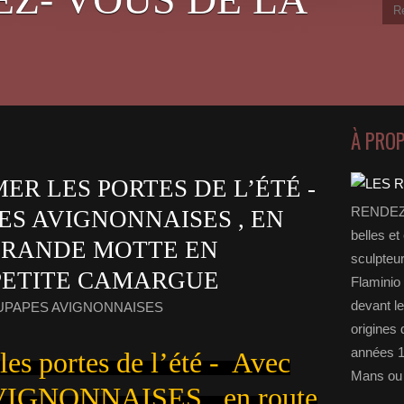
À PRO
ER LES PORTES DE L’ÉTÉ -
RENDEZ-
ES AVIGNONNAISES , EN
belles et
GRANDE MOTTE EN
sculpteu
 PETITE CAMARGUE
Flaminio 
devant l
OUPAPES AVIGNONNAISES
origines 
années 1
les portes de l’été - Avec
Mans ou 
IGNONNAISES , en route