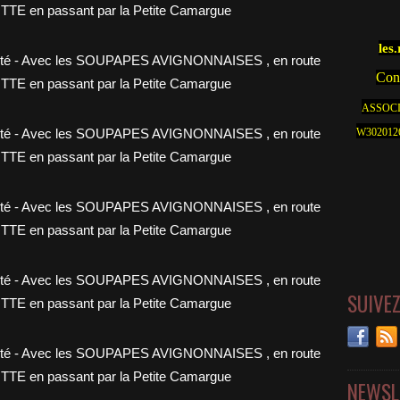
les
Cont
ASSOCI
W30201262
SUIVE
NEWSL