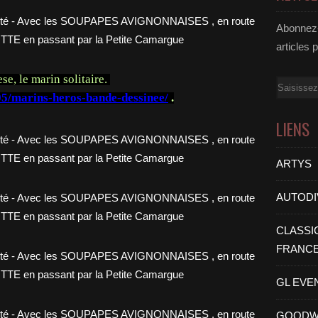
Abonnez-
articles 
se, le marin solitaire.
Email
05/marins-heros-bande-dessinee/
.
LIENS
ARTYS
AUTODI
CLASSI
FRANC
GL EVE
GOODW