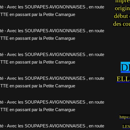
impre
origin
début 
des co
D
ELL
https
LES