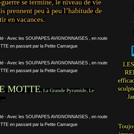
-guerre se termine, le niveau de vie
is prennent peu à peu l’habitude de
tir en vacances.
LES
REI
effica
E MOTTE
sculp
, La Grande Pyramide, Le
Ja
n …
Toujou