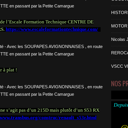
HISTOR
i de l’Escale Formation Technique CENTRE DE
MOTOR 
RS.
https://www.escaleformationtechnique.com/
Nicolas
REROC
VSCC V
r à plat !
NOS P
Depuis
l ne s’agit pas d’un 215D mais plutôt d’un S53 RX
/www.transbus.org/construc/renault_s53r.html
@