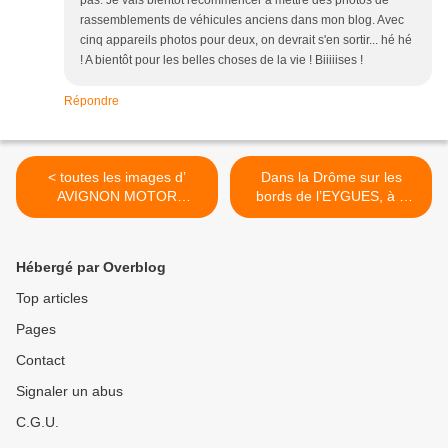
rassemblements de véhicules anciens dans mon blog. Avec
cinq appareils photos pour deux, on devrait s'en sortir... hé hé
! A bientôt pour les belles choses de la vie ! Biiiiises !
Répondre
< toutes les images d’
Dans la Drôme sur les
AVIGNON MOTOR
bords de l’EYGUES, à 2
FESTIVAL samedi 23
tours de roue de NYONS et
MARS 2019
3 de CONDORCET >
Hébergé par Overblog
Top articles
Pages
Contact
Signaler un abus
C.G.U.