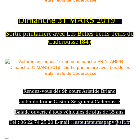
Dimanche 31 MARS 2019
Sortie printanière avec Les Belles Teufs Teufs de
Caderousse (84)
Rendez-vous dès 9h cours Aristide Briand
au boulodrome Gaston-Serguier à Caderousse
Balade ouverte à tous véhicules de plus de 35 ans.
Tél : 06 22 74 25 20 E-mail :
lesteufsteufsapapy@sfr.fr