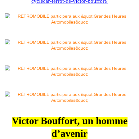
cyclecar-terrot-de-victor-bouffort/
Victor Bouffort, un homme
d’avenir