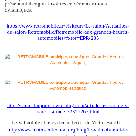
présentant 4 engins insolites en démonstrations
dynamiques.
https://www.retromobile.fr/visiteurs/Le-salon/Actualites-
du-salon-Retromobile/Retromobile-aux-grandes-heures-
automobiles/#xtor=EPR-235
http://scoot-toujours.over-blog.com/article-les-scooters-
dans-l-armee-72355267.html
Le Valmobile et le cyclecar Terrot de Victor Bouffort
http://www.moto-collection.org/blog/le-valmobile-et-le-