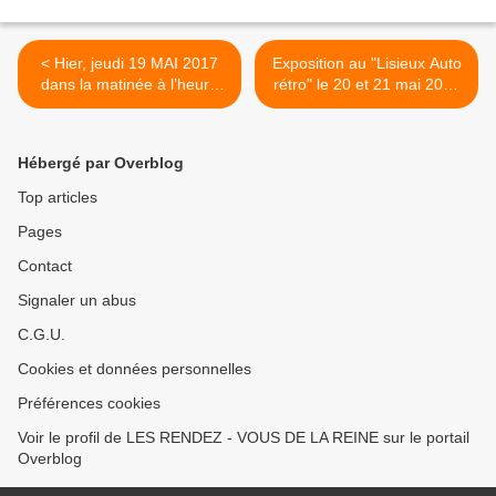
< Hier, jeudi 19 MAI 2017
Exposition au "Lisieux Auto
dans la matinée à l’heure
rétro" le 20 et 21 mai 2017
du café et sous un ciel bleu
>
présentation du 10ème
Trophée Jacques
Hébergé par Overblog
POTHERAT
Top articles
Pages
Contact
Signaler un abus
C.G.U.
Cookies et données personnelles
Préférences cookies
Voir le profil de LES RENDEZ - VOUS DE LA REINE sur le portail
Overblog