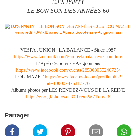
DJ’S PARTY
LE BON SON DES ANNÉES 60
VESPA . UNION . LA BALANCE - Since 1987
https://www.facebook.com/groups/labalancevespaunion/
L’Apéro Scooteriste Avignonnais
https://www.facebook.com/events/285003055246725/
LOU MAZET
https://www.facebook.com/profile.php?
id=100007476317776
Albums photos par LES RENDEZ-VOUS DE LA REINE
https://goo.gl/photos/qJ39Reex3WZFonyh6
Partager