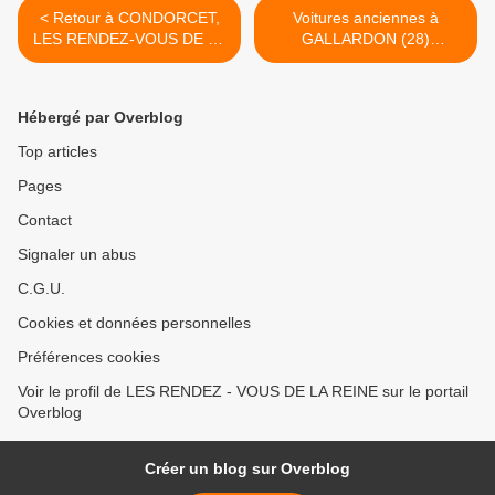
< Retour à CONDORCET,
Voitures anciennes à
LES RENDEZ-VOUS DE LA
GALLARDON (28)
REINE dans la Drôme
dimanche 17 SEPTEMBRE
Provençale
2017 dans le cadre de la
SAINT – MATHIEU >
Hébergé par Overblog
Top articles
Pages
Contact
Signaler un abus
C.G.U.
Cookies et données personnelles
Préférences cookies
Voir le profil de LES RENDEZ - VOUS DE LA REINE sur le portail
Overblog
Créer un blog sur Overblog