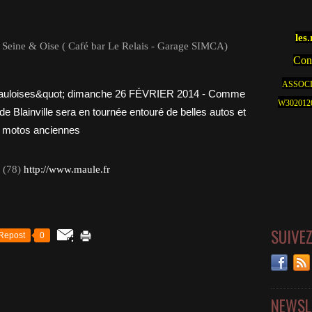
les
 Seine & Oise ( Café bar Le Relais - Garage SIMCA)
Cont
ASSOCI
W30201262
 (78)
http://www.maule.fr
SUIVE
Repost
0
NEWSL