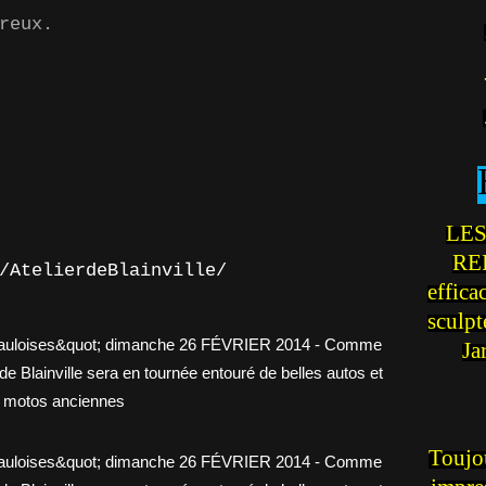
reux.
LES
REI
/AtelierdeBlainville/
effica
sculp
Ja
Toujou