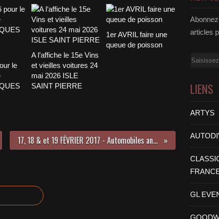
Abonnez-
articles 
1er AVRIL faire une
queue de poisson
A l’affiche le 15e Vins
Email
our le
et vieilles voitures 24
e
mai 2026 ISLE
LIENS
CQUES
SAINT PIERRE
ARTYS
AUTODI
17, 18 & et 19 FÉVRIER 2017 - Automobiles anciennes de passage à Rambouillet (78)
CLASSI
FRANC
GL EVE
GOODW