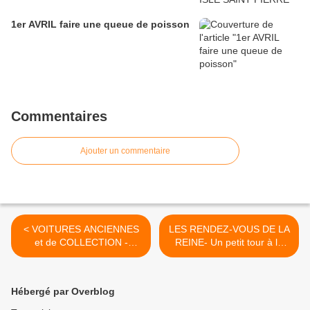
1er AVRIL faire une queue de poisson
Commentaires
Ajouter un commentaire
< VOITURES ANCIENNES
LES RENDEZ-VOUS DE LA
et de COLLECTION -
REINE- Un petit tour à la
NOUVEAU
mer du Côté de PALAVAS
RASSEMBLEMENT
LES FLOTS (34) >
MENSUEL Ren’ Car 78 au
Hébergé par Overblog
MESNIL SAINT-DENIS (78).