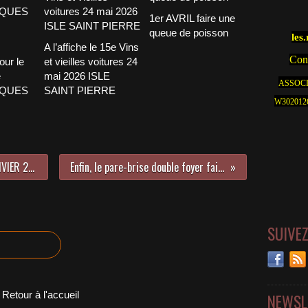
1er AVRIL faire une
queue de poisson
les
A l’affiche le 15e Vins
Cont
our le
et vieilles voitures 24
e
mai 2026 ISLE
ASSOCI
CQUES
SAINT PIERRE
W30201262
RASSEMBLEMENT MENSUEL 4A JANVIER 2016 à AVIGNON (84)
Enfin, le pare-brise double foyer fait son apparition !
SUIVE
Retour à l'accueil
NEWSL