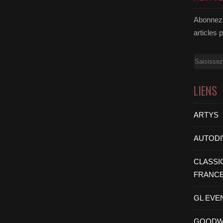
Abonnez-
articles 
Email
LIENS
ARTYS
AUTODI
CLASSI
FRANC
GL EVE
GOODW