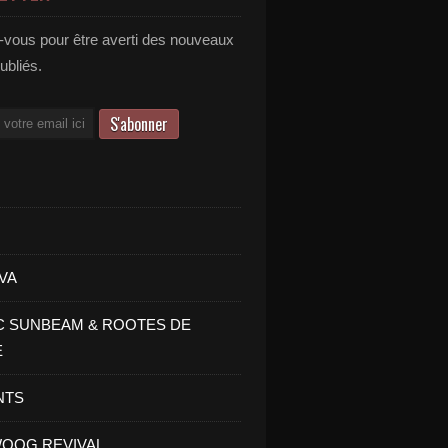
vous pour être averti des nouveaux
publiés.
VA
C SUNBEAM & ROOTES DE
E
NTS
OOG REVIVAL