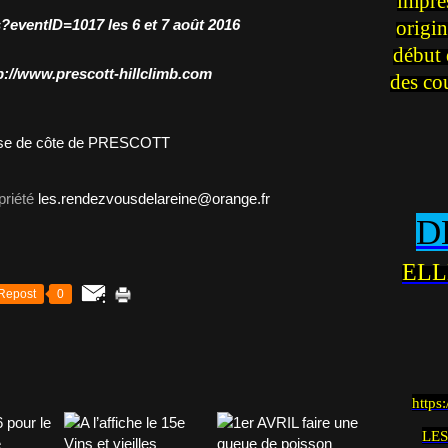
impre
s?eventID=1017
les 6 et 7 août 2016
origin
début 
p://www.prescott-hillclimb.com
des co
priété
les.rendezvousdelareine@orange.fr
D
ELL
Repost
0
https
LES