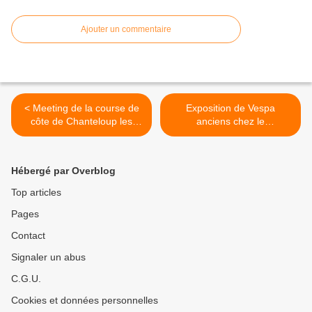
Ajouter un commentaire
< Meeting de la course de
Exposition de Vespa
côte de Chanteloup les
anciens chez le
Vignes 2015 en images
concessionnaire VESPA
d’Avignon. >
Hébergé par Overblog
Top articles
Pages
Contact
Signaler un abus
C.G.U.
Cookies et données personnelles