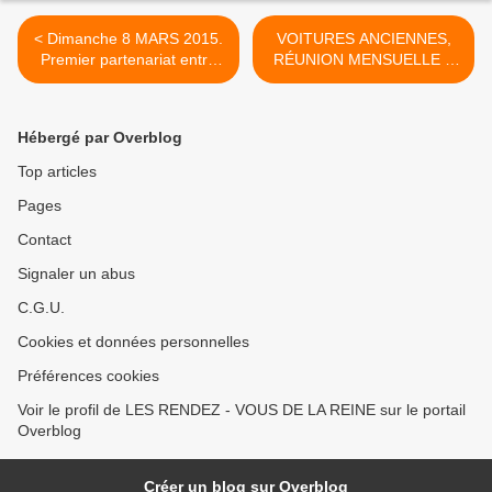
< Dimanche 8 MARS 2015.
VOITURES ANCIENNES,
Premier partenariat entre
RÉUNION MENSUELLE A
"Jazz à toute heure" et
VERSAILLES LE 1er
l’association rambolitaine
DIMANCHE DE CHAQUE
"Le RENDEZ-VOUS de La
MOIS. >
Hébergé par Overblog
REINE"
Top articles
Pages
Contact
Signaler un abus
C.G.U.
Cookies et données personnelles
Préférences cookies
Voir le profil de LES RENDEZ - VOUS DE LA REINE sur le portail
Overblog
Créer un blog sur Overblog