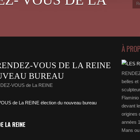
À PRO
RENDEZ-VOUS DE LA REINE
RENDEZ-
UVEAU BUREAU
belles et
NDEZ-VOUS de La REINE
sculpteu
Flaminio 
devant l
origines 
années 1
E LA REINE
Mans ou 