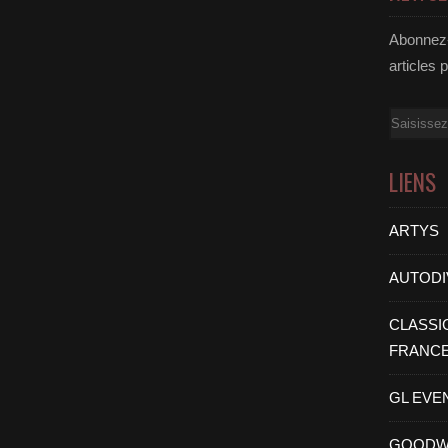
Abonnez-
articles 
Email
LIENS
ARTYS
AUTODI
CLASSI
FRANC
GL EVE
GOODW