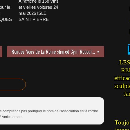
A l’affiche le 15e Vins
our le
et vieilles voitures 24
e
mai 2026 ISLE
CQUES
SAINT PIERRE
Rendez-Vous de La Reine shared Cyril Reboul's...
LES
REI
effica
sculp
Ja
 ne comprends pas pourquoi le nom de l'association est à l'ordre
 ? Amicalement.
Toujou