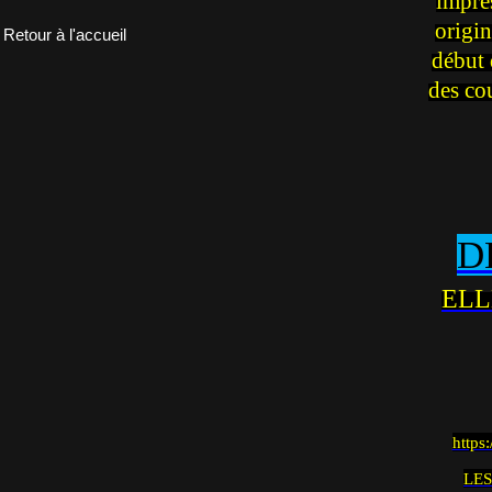
impre
origin
Retour à l'accueil
début 
des co
D
ELL
https
LES