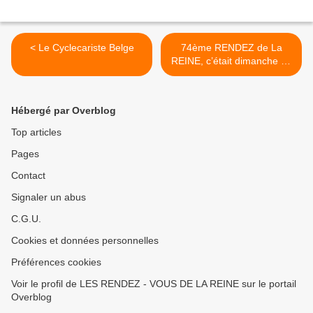
< Le Cyclecariste Belge
74ème RENDEZ de La
REINE, c’était dimanche 10
décembre 2014. Par une
journée froide et ensoleillée
dans le parc du Château de
Hébergé par Overblog
Rambouillet. >
Top articles
Pages
Contact
Signaler un abus
C.G.U.
Cookies et données personnelles
Préférences cookies
Voir le profil de LES RENDEZ - VOUS DE LA REINE sur le portail
Overblog